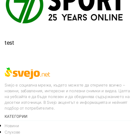
test
Svejo е социална мрежа, където можете да откриете всичко –
новини, забавления, интересни и полезни снимки и видеа. Целта
на уебсайта е да бъде полезен и да обединява съдържанието на
десетки източници. В Svejo акцентът е информацията и нейният
подбор от потребителите.
КАТЕГОРИИ
Новини
Слухове