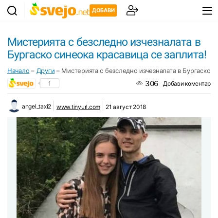
ДОБАВИ
Мистерията с безследно изчезналата в
Бургаско синеока красавица се заплита!
Начало
–
Други
–
Мистерията с безследно изчезналата в Бургаско си
306
1
Добави коментар
angel_taxi2
www.tinyurl.com
21 август 2018