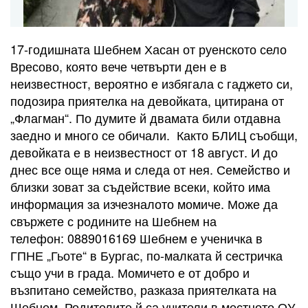
17-годишната Шебнем Хасан от руенското село
Вресово, която вече четвърти ден е в
неизвестност, вероятно е избягала с гаджето си,
подозира приятелка на девойката, цитирана от
„Флагман“. По думите й двамата били отдавна
заедно и много се обичали. Както БЛИЦ съобщи,
девойката е в неизвестност от 18 август. И до
днес все още няма и следа от нея. Семейство и
близки зоват за съдействие всеки, който има
информация за изчезналото момиче. Може да
свържете с родините на Шебнем на
телефон: 0889016169 Шебнем е ученичка в
ГПНЕ „Гьоте“ в Бургас, по-малката й сестричка
също учи в града. Момичето е от добро и
възпитано семейство, разказа приятелката на
Шебнем. Родителите й са учители в местното ОУ