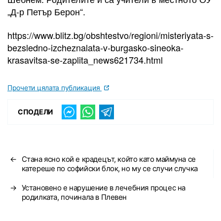
„Д-р Петър Берон“.
https://www.blitz.bg/obshtestvo/regioni/misteriyata-s-
bezsledno-izcheznalata-v-burgasko-sineoka-
krasavitsa-se-zaplita_news621734.html
Прочети цялата публикация
СПОДЕЛИ
←
Стана ясно кой е крадецът, който като маймуна се
катереше по софийски блок, но му се случи случка
→
Установено е нарушение в лечебния процес на
родилката, починала в Плевен