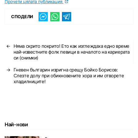
Прочети цялата публикация
СПОДЕЛИ
←
Няма скрито покрито! Ето как изглеждаха едно време
най-известните фолк певици в началото на кариерата
си (снимки)
→
Гневен българин изригна срещу Бойко Борисов:
Слезте долу при обикновените хора и им отворете
хладилниците!
Най-нови