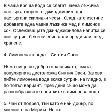
В чаша вряща вода се слагат чаена лъжичка
настърган корен от джинджифил, две
настъргани скилидки чесън. Слeд като изстине
добавете една чаена лъжичка мед и лимонов
сок. Освежаващата джинджифилова напитка се
пие сутрин, без значение дали преди или след
хранене.
4. Лимонената вода – Синтия Саси
Няма нищо по-добро от класиката, смята
популярната диетоложка Синтия Саси. Затова
пийте лимонена вода всяка сутрин, на гладно, в
по-топъл вариант. През деня също може да
разнообразявате напитките с лимонова вода.
5. Чай от подбел, тъй като е най-добър, по
мнението на Мериън Нестл