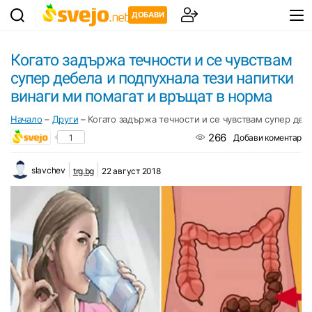
ДОБАВИ
Когато задържа течности и се чувствам
супер дебела и подпухнала тези напитки
винаги ми помагат и връщат в норма
Начало
–
Други
–
Когато задържа течности и се чувствам супер деб
266
1
Добави коментар
slavchev
trg.bg
22 август 2018