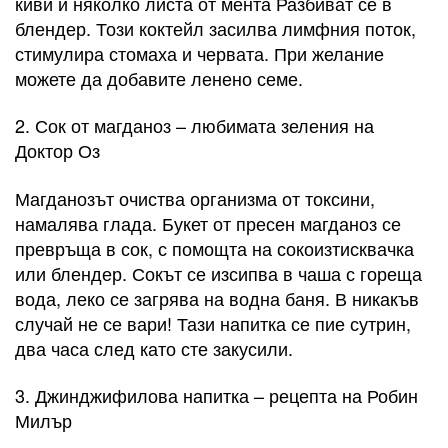
киви и няколко листа от мента Разбиват се в
блендер. Този коктейл засилва лимфния поток,
стимулира стомаха и червата. При желание
можете да добавите ленено семе.
2. Сок от магданоз – любимата зеления на
Доктор Оз
Магданозът очиства организма от токсини,
намалява глада. Букет от пресен магданоз се
превръща в сок, с помощта на сокоизтисквачка
или блендер. Сокът се изсипва в чаша с гореща
вода, леко се загрява на водна баня. В никакъв
случай не се вари! Тази напитка се пие сутрин,
два часа след като сте закусили.
3. Джинджифилова напитка – рецепта на Робин
Милър