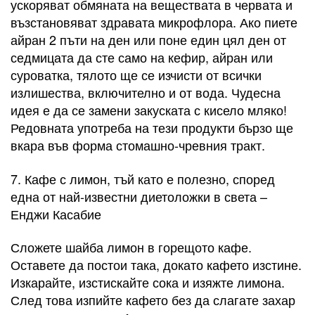
ускоряват обмяната на веществата в червата и
възстановяват здравата микрофлора. Ако пиете
айран 2 пъти на ден или поне един цял ден от
седмицата да сте само на кефир, айран или
суроватка, тялото ще се изчисти от всички
излишества, включително и от вода. Чудесна
идея е да се замени закуската с кисело мляко!
Редовната употреба на тези продукти бързо ще
вкара във форма стомашно-чревния тракт.
7. Кафе с лимон, тъй като е полезно, според
една от най-известни диетоложки в света –
Енджи Касабие
Сложете шайба лимон в горещото кафе.
Оставете да постои така, докато кафето изстине.
Изкарайте, изстискайте сока и изяжте лимона.
След това изпийте кафето без да слагате захар