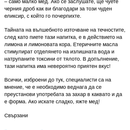
– само малко мед. Ако се заслушате, ще чуете
черния дроб как ви благодари за този чуден
еликсир, с който го почерпихте.
Тайната на вълшебното източване на течностите,
след като пиете тази напитка, е в действието на
лимона и лимоновата кора. Етеричните масла
стимулират отделянето на излишната вода и
натрупаните токсини от тялото. В допълнение,
тази напитка има невероятно приятен вкус!
Всички, изброени до тук, специалисти са на
мнение, че е необходимо веднага да се
преустанови употребата за захар в каквато и да
е форма. Ако искате сладко, яжте мед!
Свързани