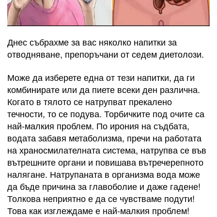
Днес събрахме за вас няколко напитки за
отводняване, препоръчани от седем диетолози.
Може да изберете една от тези напитки, да ги
комбинирате или да пиете всеки ден различна.
Когато в тялото се натрупват прекалено
течности, то се подува. Торбичките под очите са
най-малкия проблем. По ирония на съдбата,
водата забавя метаболизма, пречи на работата
на храносмилателната система, натрупва се във
вътрешните органи и повишава вътречерепното
налягане. Натрупаната в организма вода може
да бъде причина за главоболие и даже гадене!
Толкова неприятно е да се чувстваме подути!
Това как изглеждаме е най-малкия проблем!