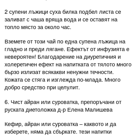
2 супени лъжици суха билка подбел листа се
заливат с чаша вряща вода и се оставят на
топло място за около час.
Вземете от този чай по една супена лъжица на
гладно и преди лягане. Ефектът от инфузията е
невероятен! Благодарение на диуретичния и
холеретичен ефект на напитката от тялото много
бързо излизат всякакви ненужни течности.
Кожата се стяга и изглежда по-млада. Много
добро средство при целулит.
6. Чист айран или суроватка, препоръчани от
руската диетоложка д-р Елена Малишева
Кефир, айран или суроватка – каквото и да
изберете, няма да сбъркате. тези напитки