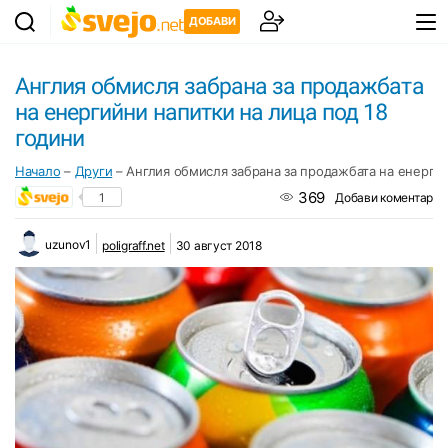
ДОБАВИ
Англия обмисля забрана за продажбата
на енергийни напитки на лица под 18
години
Начало
–
Други
–
Англия обмисля забрана за продажбата на енергий
369
1
Добави коментар
uzunov1
poligraff.net
30 август 2018