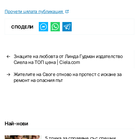
Прочети цялата публикация
СПОДЕЛИ
←
Знаците на любовта от Линда Гудман издателство
Сиела на ТОП цена | Ciela.com
→
Жителите на Своге отново на протест с искане за
ремонт на опасния път
Най-нови
5 трика за справяне със спешни