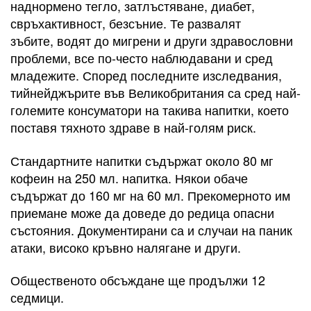
наднормено тегло, затлъстяване, диабет,
свръхактивност, безсъние. Те развалят
зъбите, водят до мигрени и други здравословни
проблеми, все по-често наблюдавани и сред
младежите. Според последните изследвания,
тийнейджърите във Великобритания са сред най-
големите консуматори на такива напитки, което
поставя тяхното здраве в най-голям риск.
Стандартните напитки съдържат около 80 мг
кофеин на 250 мл. напитка. Някои обаче
съдържат до 160 мг на 60 мл. Прекомерното им
приемане може да доведе до редица опасни
състояния. Документирани са и случаи на паник
атаки, високо кръвно налягане и други.
Общественото обсъждане ще продължи 12
седмици.