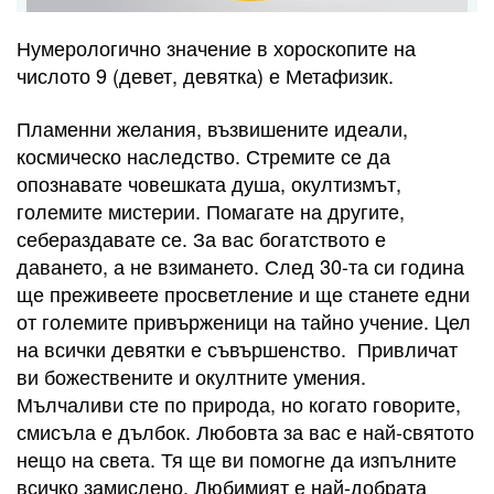
Нумерологично значение в хороскопите на
числото 9 (девет, девятка) е Метафизик.
Пламенни желания, възвишените идеали,
космическо наследство. Стремите се да
опознавате човешката душа, окултизмът,
големите мистерии. Помагате на другите,
себераздавате се. За вас богатството е
даването, а не взимането. След 30-та си година
ще преживеете просветление и ще станете едни
от големите привърженици на тайно учение. Цел
на всички девятки е съвършенство. Привличат
ви божествените и окултните умения.
Мълчаливи сте по природа, но когато говорите,
смисъла е дълбок. Любовта за вас е най-святото
нещо на света. Тя ще ви помогне да изпълните
всичко замислено. Любимият е най-добрата