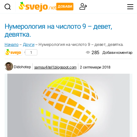
ДОБАВИ
Нумерология на числото 9 – девет,
девятка.
Начало
–
Други
–
Нумерология на числото 9 – девет, девятка.
285
1
Добави коментар
Didohotep
samou4itel1.blogspot.com
2 септември 2018