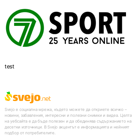
test
Svejo е социална мрежа, където можете да откриете всичко –
новини, забавления, интересни и полезни снимки и видеа. Целта
на уебсайта е да бъде полезен и да обединява съдържанието на
десетки източници. В Svejo акцентът е информацията и нейният
подбор от потребителите.