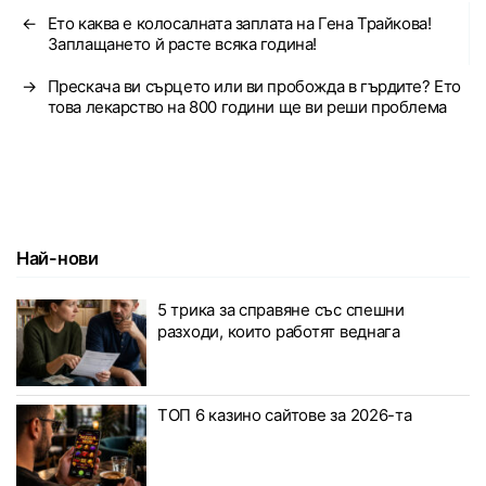
←
Ето каква е колосалната заплата на Гена Трайкова!
Заплащането й расте всяка година!
→
Прескача ви сърцето или ви пробожда в гърдите? Ето
това лекарство на 800 години ще ви реши проблема
Най-нови
5 трика за справяне със спешни
разходи, които работят веднага
ТОП 6 казино сайтове за 2026-та