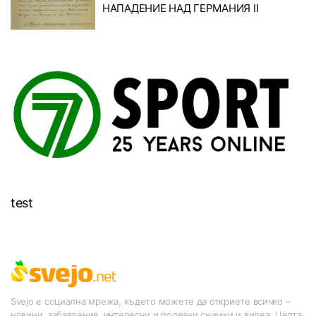
НАПАДЕНИЕ НАД ГЕРМАНИЯ II
test
Svejo е социална мрежа, където можете да откриете всичко –
новини, забавления, интересни и полезни снимки и видеа. Целта