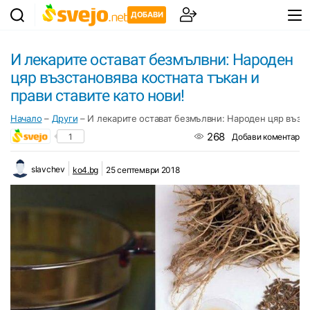
ДОБАВИ
И лекарите остават безмълвни: Народен
цяр възстановява костната тъкан и
прави ставите като нови!
Начало
–
Други
–
И лекарите остават безмълвни: Народен цяр възста
268
1
Добави коментар
slavchev
ko4.bg
25 септември 2018