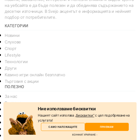
на уебсайта е да бъде полезен и да обединява съдържанието на
десетки източници. В Svejo акцентът е информацията и нейният
подбор от потребителите.
КАТЕГОРИИ
Новини
Слухове
Спорт
Lifestyle
Технологии
Други
Казино игри онлайн безплатно
Търговия с акции
ПОЛЕЗНО
За нас
Реклама
Ние използваме бисквитки
Общи условия
Нашият сайт използва
„бисквитки“
с цел подобряване на
Условия за споделяне
услугата!
Политика за поверителснот
САМО НАЛОЖАЩИТЕ
ПРИЕМАМ
Политика на Бисквитките
КОНФИГУРИРАНЕ
Контакти