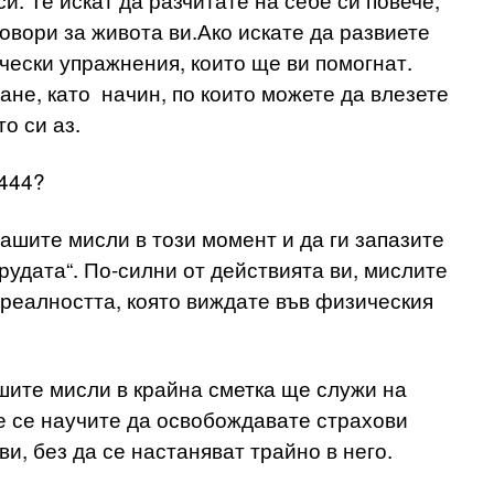
говори за живота ви.Ако искате да развиете
ически упражнения, които ще ви помогнат.
не, като начин, по които можете да влезете
о си аз.
 444?
ашите мисли в този момент и да ги запазите
удата“. По-силни от действията ви, мислите
 реалността, която виждате във физическия
шите мисли в крайна сметка ще служи на
е се научите да освобождавате страхови
ви, без да се настаняват трайно в него.