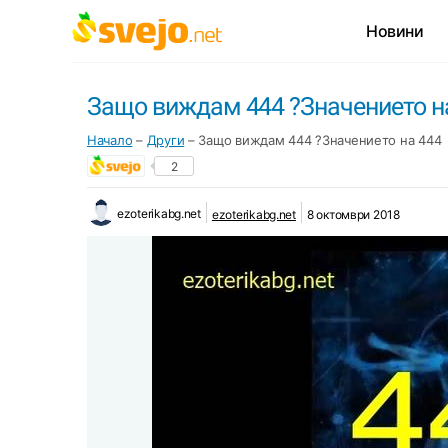
Новини
Защо виждам 444 ?Значението н
Начало
–
Други
–
Защо виждам 444 ?Значението на 444
2
ezoterikabg.net
ezoterikabg.net
8 октомври 2018