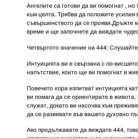
Ангелите са готови да ви помогнат , но 
към целта. Трябва да положите усилия в
съвършенството да се прояви.Дръжте м
време и ще започнете да виждате чудес
Четвъртото значение на 444: Слушайте
Интуицията ви е свързана с по-висшето
напътствие, които ще ви помогнат в жив
Повечето хора изпитват интуицията като
ви помага да се ориентирате в живота, 
служат, докато ви насочва към преживя
да се развивате във вашето духовно пъ
Ако продължавате да виждате 444, това
достатъчно внимателни за интуицията си