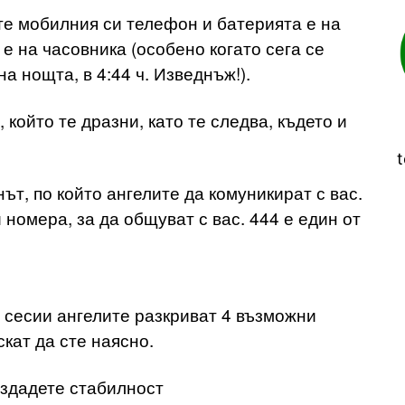
те мобилния си телефон и батерията е на
и е на часовника (особено когато сега се
а нощта, в 4:44 ч. Изведнъж!).
който те дразни, като те следва, където и
t
ът, по който ангелите да комуникират с вас.
номера, за да общуват с вас. 444 е един от
сесии ангелите разкриват 4 възможни
скат да сте наясно.
ъздадете стабилност