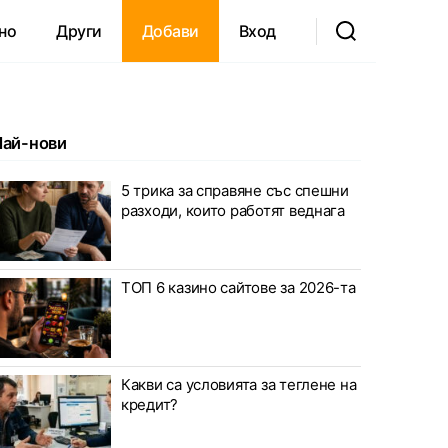
но
Други
Добави
Вход
Най-нови
5 трика за справяне със спешни
разходи, които работят веднага
ТОП 6 казино сайтове за 2026-та
Какви са условията за теглене на
кредит?