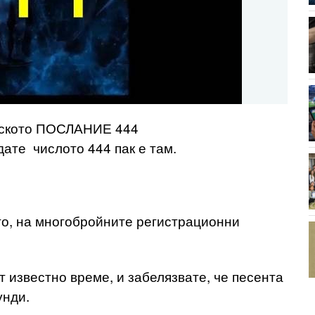
елското ПОСЛАНИЕ 444
дате числото 444 пак е там.
то, на многобройните регистрационни
т известно време, и забелязвате, че песента
унди.