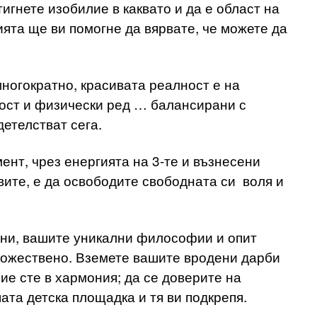
игнете изобилие в каквато и да е област на
ята ще ви помогне да вярвате, че можете да
многократно, красивата реалност е на
ност и физически ред … балансирани с
етелстват сега.
ент, чрез енергията на 3-те и възнесени
авите, е да освободите свободната си воля и
омни, вашите уникални философии и опит
божествено. Вземете вашите вродени дарби
ие сте в хармония; да се доверите на
ата детска площадка и тя ви подкрепя.