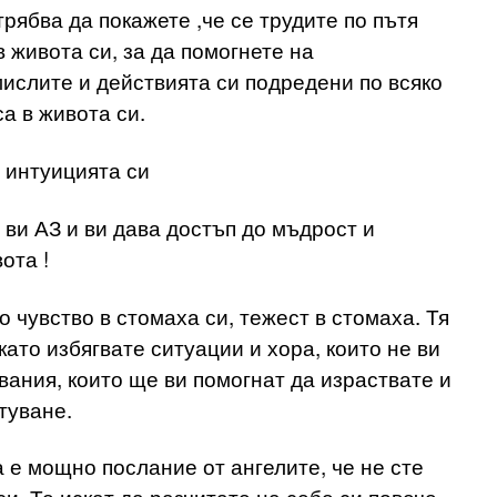
трябва да покажете ,че се трудите по пътя
 живота си, за да помогнете на
ислите и действията си подредени по всяко
а в живота си.
 интуицията си
 ви АЗ и ви дава достъп до мъдрост и
ота !
 чувство в стомаха си, тежест в стомаха. Тя
като избягвате ситуации и хора, които не ви
вания, които ще ви помогнат да израствате и
туване.
 е мощно послание от ангелите, че не сте
. Те искат да разчитате на себе си повече,