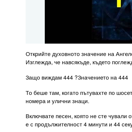
Открийте духовното значение на Анг
Изглежда, че навсякъде, където поглеж
Защо виждам 444 ?Значението на 444
То беше там, когато пътувахте по шосе
номера и улични знаци.
Включвате песен, която не сте чували о
е с продължителност 4 минути и 44 сек