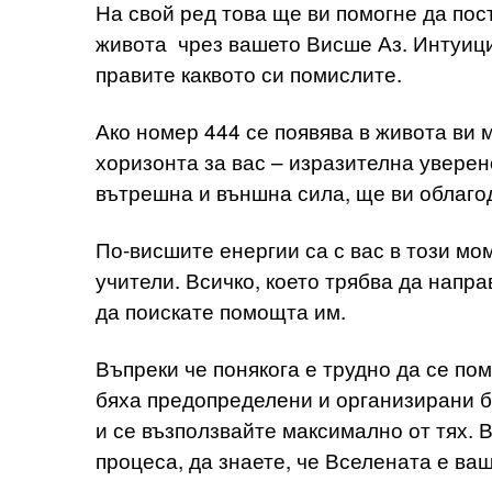
На свой ред това ще ви помогне да пост
живота чрез вашето Висше Аз. Интуици
правите каквото си помислите.
Ако номер 444 се появява в живота ви 
хоризонта за вас – изразителна увере
вътрешна и външна сила, ще ви облагод
По-висшите енергии са с вас в този мом
учители. Всичко, което трябва да напр
да поискате помощта им.
Въпреки че понякога е трудно да се п
бяха предопределени и организирани 
и се възползвайте максимално от тях. В
процеса, да знаете, че Вселената е ваш