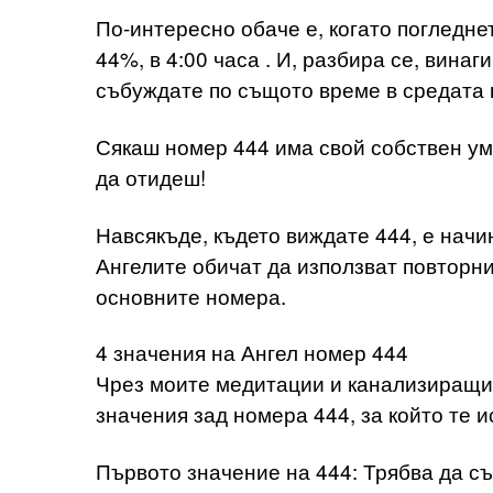
По-интересно обаче е, когато погледне
44%, в 4:00 часа . И, разбира се, винаг
събуждате по същото време в средата н
Сякаш номер 444 има свой собствен ум, 
да отидеш!
Навсякъде, където виждате 444, е начин
Ангелите обичат да използват повторни 
основните номера.
4 значения на Ангел номер 444
Чрез моите медитации и канализиращи 
значения зад номера 444, за който те и
Първото значение на 444: Трябва да с