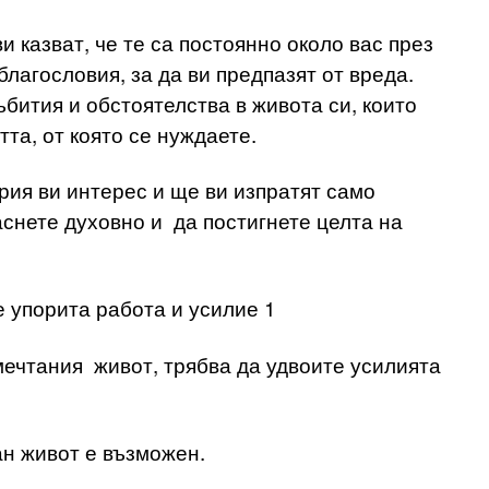
и казват, че те са постоянно около вас през
лагословия, за да ви предпазят от вреда.
бития и обстоятелства в живота си, които
та, от която се нуждаете.
рия ви интерес и ще ви изпратят само
аснете духовно и да постигнете целта на
 упорита работа и усилие 1
мечтания живот, трябва да удвоите усилията
ан живот е възможен.