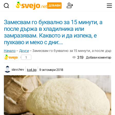
ДОБАВИ
Замесвам го буквално за 15 минути, а
после държа в хладилника или
замразявам. Каквото и да изпека, е
пухкаво и меко с дни:…
Начало
–
Други
–
Замесвам го буквално за 15 минути, а после държа
319
1
Добави коментар
slavchev
ko4.bg
9 октомври 2018