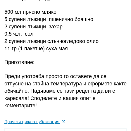
500 мл прясно мляко
5 супени лъжици пшенично брашно
2 супени лъжици захар
0,5 ч.л. сол
2 супени лъжици слънчогледово олио
11 гр.(1 пакетче) суха мая
​Приготвяне:
Преди употреба просто го оставете да се
отпусне на стайна температура и оформете както
обичайно. Надяваме се тази рецепта да ви е
харесала! Споделете и вашия опит в
коментарите!
Прочети цялата публикация