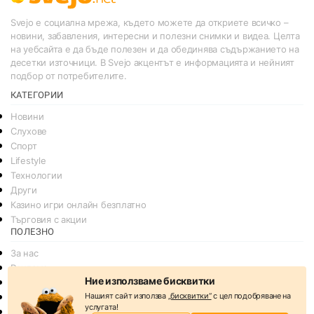
Svejo е социална мрежа, където можете да откриете всичко –
новини, забавления, интересни и полезни снимки и видеа. Целта
на уебсайта е да бъде полезен и да обединява съдържанието на
десетки източници. В Svejo акцентът е информацията и нейният
подбор от потребителите.
КАТЕГОРИИ
Новини
Слухове
Спорт
Lifestyle
Технологии
Други
Казино игри онлайн безплатно
Търговия с акции
ПОЛЕЗНО
За нас
Реклама
Ние използваме бисквитки
Общи условия
Нашият сайт използва
„бисквитки“
с цел подобряване на
Условия за споделяне
услугата!
Политика за поверителснот