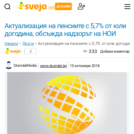
ДОБАВИ
Актуализация на пенсиите с 5,7% от юли
догодина, обсъжда надзорът на НОИ
Начало
–
Други
–
Актуализация на пенсиите с 5,7% от юли догодин
333
2
Добави коментар
SkandalMedia
www.skandal.bg
15 октомври 2018