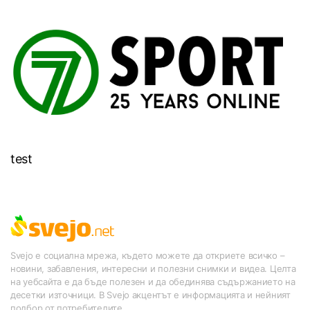
test
Svejo е социална мрежа, където можете да откриете всичко –
новини, забавления, интересни и полезни снимки и видеа. Целта
на уебсайта е да бъде полезен и да обединява съдържанието на
десетки източници. В Svejo акцентът е информацията и нейният
подбор от потребителите.