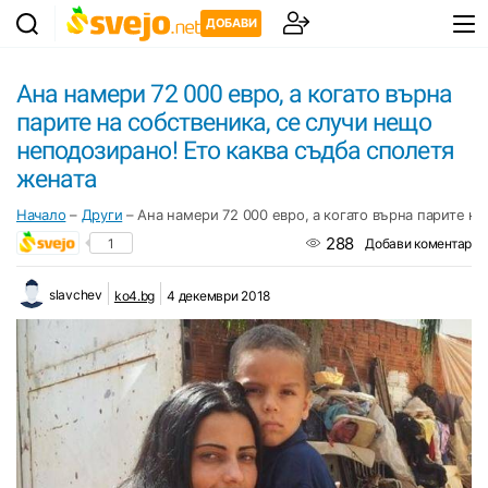
ДОБАВИ
Ана намери 72 000 евро, а когато върна
парите на собственика, се случи нещо
неподозирано! Ето каква съдба сполетя
жената
Начало
–
Други
–
Ана намери 72 000 евро, а когато върна парите н
288
1
Добави коментар
slavchev
ko4.bg
4 декември 2018