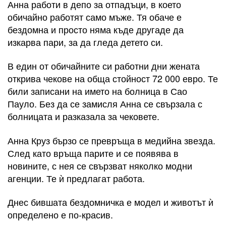
Анна работи в депо за отпадъци, в което
обичайно работят само мъже. Тя обаче е
бездомна и просто няма къде другаде да
изкарва пари, за да гледа детето си.
В един от обичайните си работни дни жената
открива чекове на обща стойност 72 000 евро. Те
били записани на името на болница в Сао
Пауло. Без да се замисля Анна се свързала с
болницата и разказала за чековете.
Анна Круз бързо се превръща в медийна звезда.
След като връща парите и се появява в
новините, с нея се свързват няколко модни
агенции. Те ѝ предлагат работа.
Днес бившата бездомничка е модел и животът ѝ
определено е по-красив.