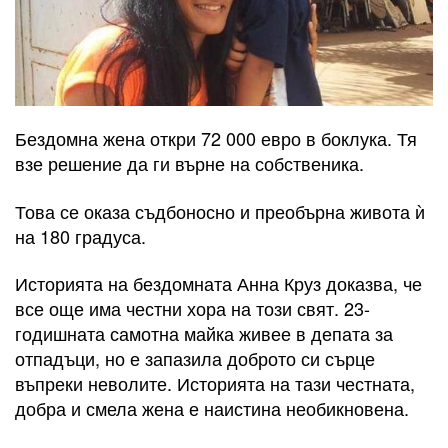
Бездомна жена откри 72 000 евро в боклука. Тя
взе решение да ги върне на собственика.
Това се оказа съдбоносно и преобърна живота ѝ
на 180 градуса.
Историята на бездомната Анна Круз доказва, че
все още има честни хора на този свят. 23-
годишната самотна майка живее в депата за
отпадъци, но е запазила доброто си сърце
въпреки неволите. Историята на тази честната,
добра и смела жена е наистина необикновена.