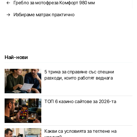
←
Гребло за мотофреза Комфорт 980 мм
→
Избираме матрак практично
Най-нови
5 трика за справяне със спешни
разходи, които работят веднага
ТОП 6 казино сайтове за 2026-та
Какви са условията за теглене на