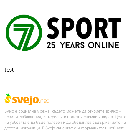
test
Svejo е социална мрежа, където можете да откриете всичко –
новини, забавления, интересни и полезни снимки и видеа. Целта
на уебсайта е да бъде полезен и да обединява съдържанието на
десетки източници. В Svejo акцентът е информацията и нейният