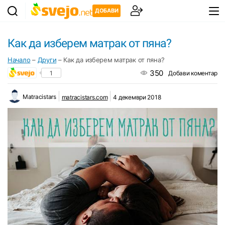
ДОБАВИ
Как да изберем матрак от пяна?
Начало
–
Други
–
Как да изберем матрак от пяна?
350
1
Добави коментар
Matracistars
matracistars.com
4 декември 2018