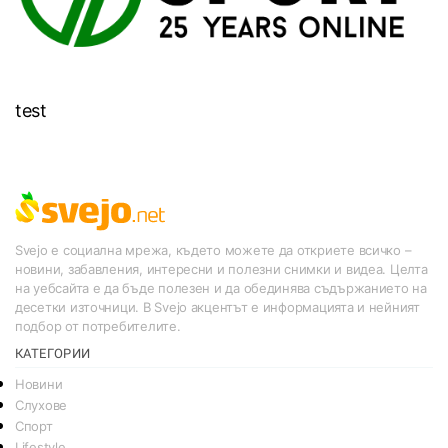
test
Svejo е социална мрежа, където можете да откриете всичко –
новини, забавления, интересни и полезни снимки и видеа. Целта
на уебсайта е да бъде полезен и да обединява съдържанието на
десетки източници. В Svejo акцентът е информацията и нейният
подбор от потребителите.
КАТЕГОРИИ
Новини
Слухове
Спорт
Lifestyle