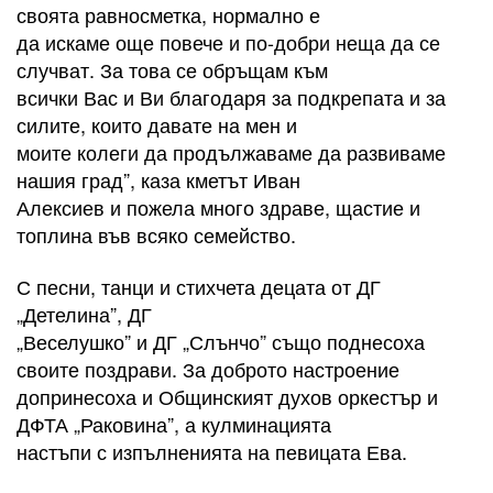
своята равносметка, нормално е
да искаме още повече и по-добри неща да се
случват. За това се обръщам към
всички Вас и Ви благодаря за подкрепата и за
силите, които давате на мен и
моите колеги да продължаваме да развиваме
нашия град”, каза кметът Иван
Алексиев и пожела много здраве, щастие и
топлина във всяко семейство.
С песни, танци и стихчета децата от ДГ
„Детелина”, ДГ
„Веселушко” и ДГ „Слънчо” също поднесоха
своите поздрави. За доброто настроение
допринесоха и Общинският духов оркестър и
ДФТА „Раковина”, а кулминацията
настъпи с изпълненията на певицата Ева.