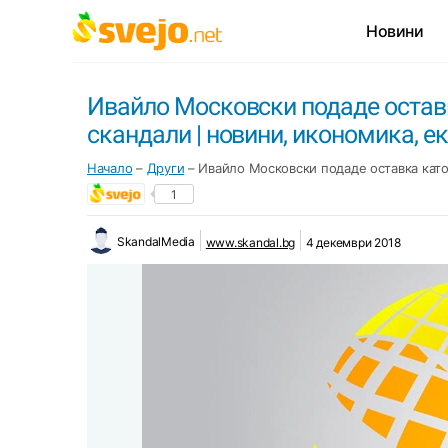
Новини
Ивайло Московски подаде оставка
скандали | новини, икономика, еко
Начало
–
Други
–
Ивайло Московски подаде оставка като д
1
SkandalMedia
www.skandal.bg
4 декември 2018