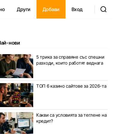
но
Други
Добави
Вход
Най-нови
 свят, анализи,…
5 трика за справяне със спешни
разходи, които работят веднага
ТОП 6 казино сайтове за 2026-та
Какви са условията за теглене на
кредит?