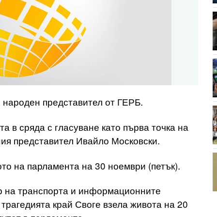
о народен представител от ГЕРБ.
а в сряда с гласуване като първа точка на
ия представител Ивайло Московски.
то на парламента на 30 ноември (петък).
р на транспорта и информационните
 трагедията край Своге взела живота на 20