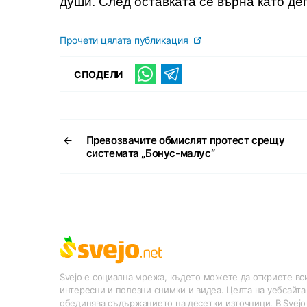
души. След оставката се върна като де
Прочети цялата публикация
СПОДЕЛИ
←
Превозвачите обмислят протест срещу
системата „Бонус-малус“
Svejo е социална мрежа, където можете да откриете вси
интересни и полезни снимки и видеа. Целта на уебсайта
обединява съдържанието на десетки източници. В Svejo