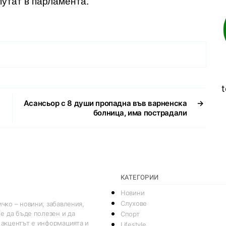
путат в парламента.
t
Асансьор с 8 души пропадна във варненска
→
болница, има пострадали
КАТЕГОРИИ
Новини
Слухове
чко – новини, забавления,
 е да бъде полезен и да
Спорт
 акцентът е информацията и
Lifestyle