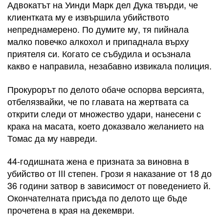
Адвокатът на Уинди Марк дел Дука твърди, че
клиентката му е извършила убийството
непреднамерено. По думите му, тя пийнала
малко повечко алкохол и припаднала върху
приятеля си. Когато се събудила и осъзнала
какво е направила, незабавно извикала полиция.
Прокурорът по делото обаче оспорва версията,
отбелязвайки, че по главата на жертвата са
открити следи от множество удари, нанесени с
крака на масата, което доказвало желанието на
Томас да му навреди.
44-годишната жена е призната за виновна в
убийство от III степен. Грози я наказание от 18 до
36 години затвор в зависимост от поведението й.
Окончателната присъда по делото ще бъде
прочетена в края на декември.