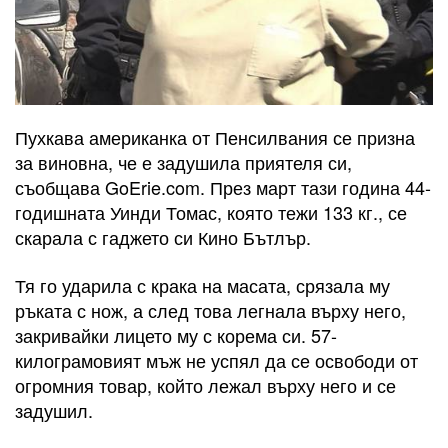
Пухкава американка от Пенсилвания се призна
за виновна, че е задушила приятеля си,
съобщава GoErie.com. През март тази година 44-
годишната Уинди Томас, която тежи 133 кг., се
скарала с гаджето си Кино Бътлър.
Тя го ударила с крака на масата, срязала му
ръката с нож, а след това легнала върху него,
закривайки лицето му с корема си. 57-
килограмовият мъж не успял да се освободи от
огромния товар, който лежал върху него и се
задушил.