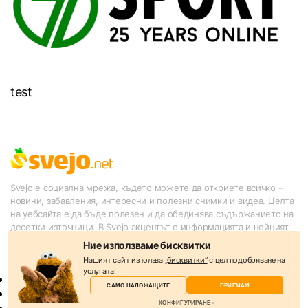
test
Svejo е социална мрежа, където можете да откриете всичко –
новини, забавления, интересни и полезни снимки и видеа. Целта
на уебсайта е да бъде полезен и да обединява съдържанието на
десетки източници. В Svejo акцентът е информацията и нейният
подбор от потребителите.
Ние използваме бисквитки
КАТЕГОРИИ
Нашият сайт използва
„бисквитки“
с цел подобряване на
услугата!
Новини
САМО НАЛОЖАЩИТЕ
ПРИЕМАМ
Слухове
КОНФИГУРИРАНЕ