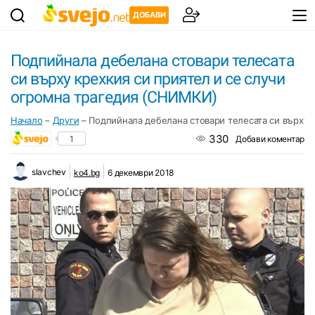
ДОБАВИ
Подпийнала дебелана стовари телесата
си върху крехкия си приятел и се случи
огромна трагедия (СНИМКИ)
Начало
–
Други
–
Подпийнала дебелана стовари телесата си върху 
330
1
Добави коментар
slavchev
ko4.bg
6 декември 2018