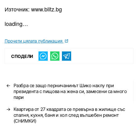
Източник: www.blitz.bg
loading…
Прочети цялата публикация
СПОДЕЛИ
←
Разбра се защо перничанинът Шико нахлу при
президента с пищова на жена си, замесени са много
пари
→
Квартира от 27 квадрата се превърна в жилище със
спалня, кухня, баня и хол след вълшебен ремонт
(СНИМКИ)