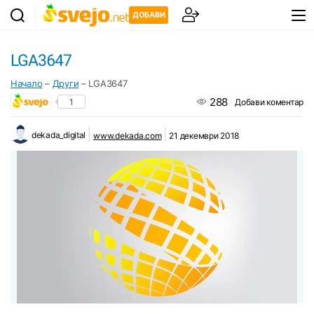
ДОБАВИ
LGA3647
Начало
–
Други
–
LGA3647
288
1
Добави коментар
dekada_digital
www.dekada.com
21 декември 2018