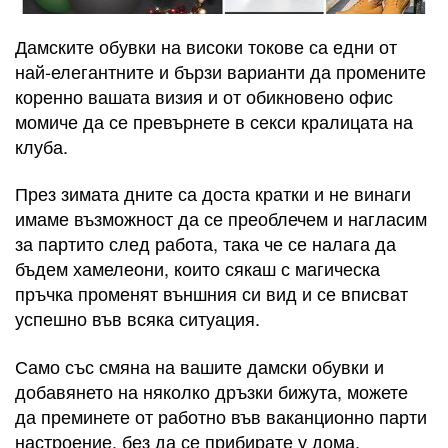
Дамските обувки на високи токове са едни от
най-елегантните и бързи варианти да промените
коренно вашата визия и от обикновено офис
момиче да се превърнете в секси кралицата на
клуба.
През зимата дните са доста кратки и не винаги
имаме възможност да се преоблечем и нагласим
за партито след работа, така че се налага да
бъдем хамелеони, които сякаш с магическа
пръчка променят външния си вид и се вписват
успешно във всяка ситуация.
Само със смяна на вашите дамски обувки и
добавянето на няколко дръзки бижута, можете
да преминете от работно във ваканционно парти
настроение, без да се прибирате у дома.