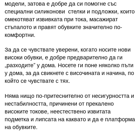
модели, затова е добре да си помогне със
специални силиконови стелки и подложки, които
омекотяват извивката при тока, масажират
стъпалото и правят обувките значително по-
комфортни.
За да се чувствате уверени, когато носите нови
високи обувки, е добре предварително да ги
„разходите” у дома. Носете ги поне няколко пъти
у дома, за да свикнете с височината и начина, по
който се чувствате с тях.
Няма нищо по-притеснително от несигурността и
нестабилността, причинени от прекалено
високите токове, неестествено извитата
подметка и липсата на каквато и да е платформа
на обувките.