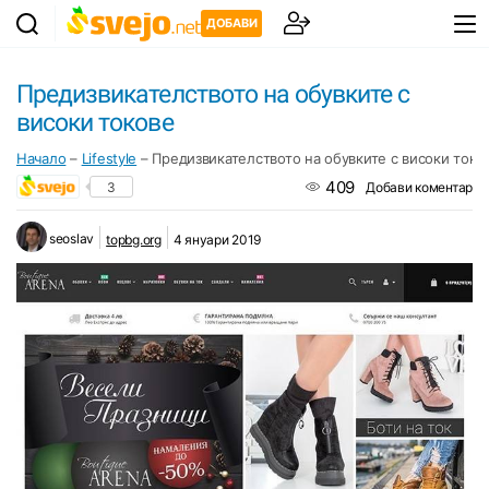
ДОБАВИ
Предизвикателството на обувките с
високи токове
Начало
–
Lifestyle
–
Предизвикателството на обувките с високи токо
409
3
Добави коментар
seoslav
topbg.org
4 януари 2019