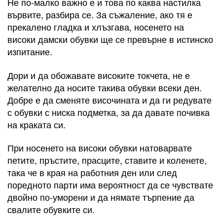
Не по-малко важно е и това по каква настилка
вървите, разбира се. За съжаление, ако тя е
прекалено гладка и хлъзгава, носенето на
високи дамски обувки ще се превърне в истинско
изпитание.
Дори и да обожавате високите токчета, не е
желателно да носите такива обувки всеки ден.
Добре е да сменяте височината и да ги редувате
с обувки с ниска подметка, за да давате почивка
на краката си.
При носенето на високи обувки натоварвате
петите, пръстите, прасците, ставите и коленете,
така че в края на работния ден или след
поредното парти има вероятност да се чувствате
двойно по-уморени и да нямате търпение да
свалите обувките си.