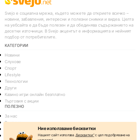
Svejo е социална мрежа, където можете да откриете всичко –
новини, забавления, интересни и полезни снимки и видеа. Целта
на уебсайта е да бъде полезен и да обединява съдържанието на
десетки източници. В Svejo акцентът е информацията и нейният
подбор от потребителите.
КАТЕГОРИИ
Новини
Слухове
Спорт
Lifestyle
Технологии
Други
Казино игри онлайн безплатно
Търговия с акции
ПОЛЕЗНО
За нас
Реклама
Ние използваме бисквитки
Общи условия
Нашият сайт използва
„бисквитки“
с цел подобряване на
Условия за споделяне
услугата!