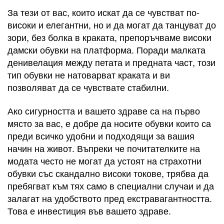
За тези от вас, които искат да се чувстват по-
високи и елегантни, но и да могат да танцуват до
зори, без болка в краката, препоръчваме високи
дамски обувки на платформа. Поради малката
денивелация между петата и предната част, този
тип обувки не натоварват краката и ви
позволяват да се чувствате стабилни.
Ако сигурността и вашето здраве са на първо
място за вас, е добре да носите обувки които са
преди всичко удобни и подходящи за вашия
начин на живот. Въпреки че почитателките на
модата често не могат да устоят на страхотни
обувки със скандално високи токове, трябва да
пребягват към тях само в специални случаи и да
залагат на удобството пред екстравагантността.
Това е инвестиция във вашето здраве.