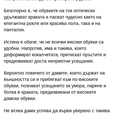
Безспорно е, че обувките на ток оптически
удължават краката и пасват чудесно както на
елегантна рокля или красива пола, така и на
панталон.
Истина е обаче, че не всички високи обувки са
удобни. Напротив, има и такива, които
деформират кокалчетата, притискат пръстите и
предизвикват доста неприятни усещания.
Вероятно повечето от дамите, които държат на
външността си и прибягват към по-високите
обувки, познават усещането за умора, парене и
болка в краката, предизвикани от високите
дамски обувки.
Не всяка дама успява да върви уверено с такива