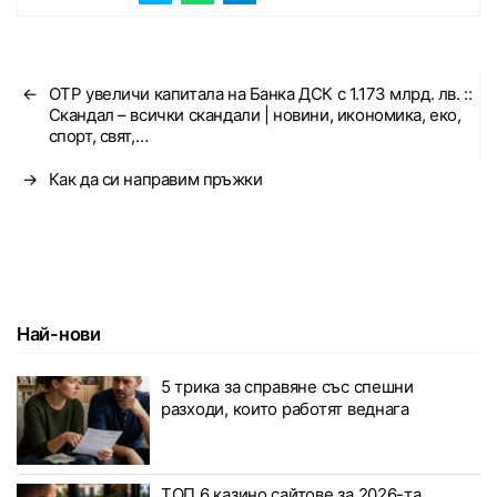
←
OTP увеличи капитала на Банка ДСК с 1.173 млрд. лв. ::
Скандал – всички скандали | новини, икономика, еко,
спорт, свят,…
→
Как да си направим пръжки
Най-нови
5 трика за справяне със спешни
разходи, които работят веднага
ТОП 6 казино сайтове за 2026-та