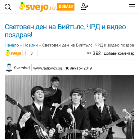
ДОБАВИ
Световен ден на Бийтълс, ЧРД и видео
поздрав!
Начало
–
Новини
–
Световен ден на Бийтълс, ЧРД и видео поздрав!
392
3
Добави коментар
Svarofski
www.radiovox.bg
16 януари 2019