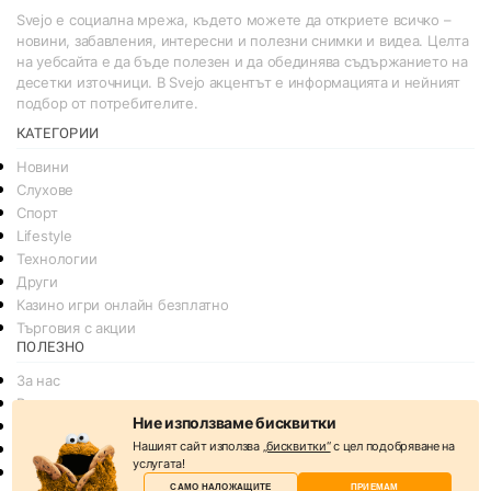
Svejo е социална мрежа, където можете да откриете всичко –
новини, забавления, интересни и полезни снимки и видеа. Целта
на уебсайта е да бъде полезен и да обединява съдържанието на
десетки източници. В Svejo акцентът е информацията и нейният
подбор от потребителите.
КАТЕГОРИИ
Новини
Слухове
Спорт
Lifestyle
Технологии
Други
Казино игри онлайн безплатно
Търговия с акции
ПОЛЕЗНО
За нас
Реклама
Ние използваме бисквитки
Общи условия
Нашият сайт използва
„бисквитки“
с цел подобряване на
Условия за споделяне
услугата!
Политика за поверителснот
САМО НАЛОЖАЩИТЕ
ПРИЕМАМ