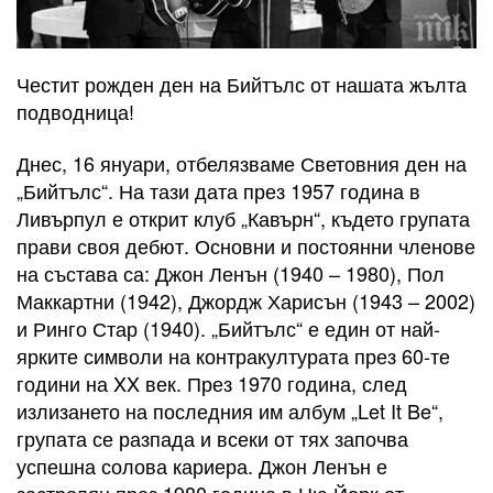
Честит рожден ден на Бийтълс от нашата жълта
подводница!
Днес, 16 януари, отбелязваме Световния ден на
„Бийтълс“. На тази дата през 1957 година в
Ливърпул е открит клуб „Кавърн“, където групата
прави своя дебют. Основни и постоянни членове
на състава са: Джон Ленън (1940 – 1980), Пол
Маккартни (1942), Джордж Харисън (1943 – 2002)
и Ринго Стар (1940). „Бийтълс“ е един от най-
ярките символи на контракултурата през 60-те
години на XX век. През 1970 година, след
излизането на последния им албум „Let It Be“,
групата се разпада и всеки от тях започва
успешна солова кариера. Джон Ленън е