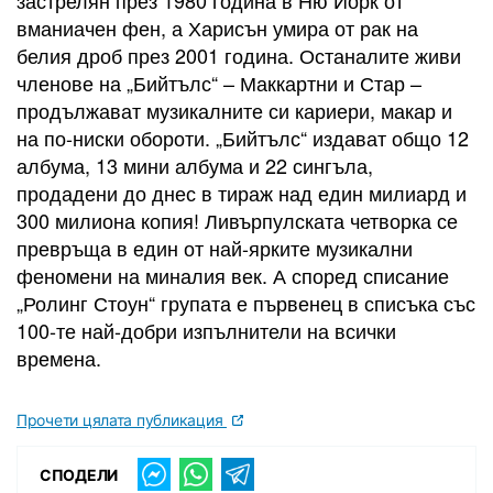
застрелян през 1980 година в Ню Йорк от
вманиачен фен, а Харисън умира от рак на
белия дроб през 2001 година. Останалите живи
членове на „Бийтълс“ – Маккартни и Стар –
продължават музикалните си кариери, макар и
на по-ниски обороти. „Бийтълс“ издават общо 12
албума, 13 мини албума и 22 сингъла,
продадени до днес в тираж над един милиард и
300 милиона копия! Ливърпулската четворка се
превръща в един от най-ярките музикални
феномени на миналия век. А според списание
„Ролинг Стоун“ групата е първенец в списъка със
100-те най-добри изпълнители на всички
времена.
Прочети цялата публикация
СПОДЕЛИ