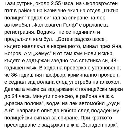
Тази сутрин, около 2.55 часа, на Околовръстен
път в района на Казичене екип на отдел „Пътна
полиция“ подал сигнал за спиране на лек
автомобил „Фолксваген Голф“ с врачанска
регистрация. Водачът не се подчинил и
продължил към бул. „Ботевградско шосе“,
където навлязъл в насрещното, минал през Яна,
Богров, АМ „Хемус“ и от там към Нови Искър,
където е задържан заедно със спътника си, 48-
годишен мъж. В хода на проверка е установено,
че 36-годишният шофьор, криминално проявен,
е седнал зад волана след употреба на алкохол.
Двамата мъже са задържани с полицейски мерки
до 24 часа. Минути по-късно, в района на ж.к.
„Красна поляна“, водач на лек автомобил „Ауди
А 6“ направил опит да избяга след подаден му
полицейски сигнал за спиране. При краткото
преследване е задържан в ж.к. „Западен парк“,