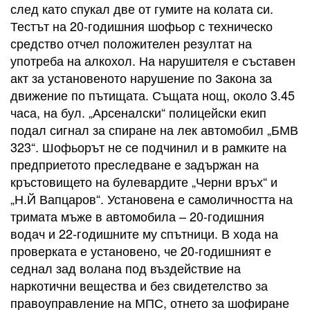
след като спукал две от гумите на колата си.
Тестът на 20-годишния шофьор с техническо
средство отчел положителен резултат на
употреба на алкохол. На нарушителя е съставен
акт за установеното нарушение по Закона за
движение по пътищата. Същата нощ, около 3.45
часа, на бул. „Арсеналски“ полицейски екип
подал сигнал за спиране на лек автомобил „БМВ
323“. Шофьорът не се подчинил и в рамките на
предприетото преследване е задържан на
кръстовището на булевардите „Черни връх“ и
„Н.Й Вапцаров“. Установена е самоличността на
тримата мъже в автомобила – 20-годишния
водач и 22-годишните му спътници. В хода на
проверката е установено, че 20-годишният е
седнал зад волана под въздействие на
наркотични вещества и без свидетелство за
правоуправление на МПС, отнето за шофиране