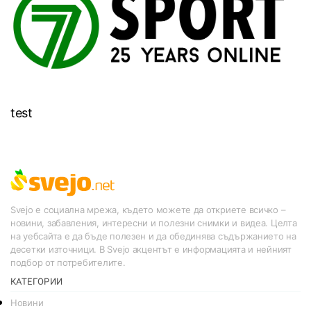
test
Svejo е социална мрежа, където можете да откриете всичко –
новини, забавления, интересни и полезни снимки и видеа. Целта
на уебсайта е да бъде полезен и да обединява съдържанието на
десетки източници. В Svejo акцентът е информацията и нейният
подбор от потребителите.
КАТЕГОРИИ
Новини