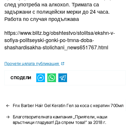
след употреба на алкохол. Тримата са
задържани с полицейски мерки до 24 часа.
Работа по случая продължава
https://www.blitz.bg/obshtestvo/stolitsa/ekshn-v-
sofiya-politseyski-gonki-po-tmna-doba-
shashardisakha-stolichani_news651767.html
Прочети цялата публикация
СПОДЕЛИ
←
Fnx Barber Hair Gel Keratin Гел за коса с кератин 700мл
→
Благотворителната кампания „Приятели, наши
връстници гладуват! Да спрем това!“ за 2018 г.