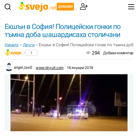
ДОБАВИ
Екшън в София! Полицейски гонки по
тъмна доба шашардисаха столичани
Начало
–
Други
–
Екшън в София! Полицейски гонки по тъмна доба
294
1
Добави коментар
angel_taxi2
www.tinyurl.com
16 януари 2019