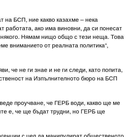
т на БСП, ние какво казахме – нека
т работата, ако има виновни, да си понесат
 някого. Нямам нищо общо с тези неща. Това
неме вниманието от реалната политика“,
и, че не ги знае и не ги следи, като попита,
бственост на Изпълнителното бюро на БСП
веде проучване, че ГЕРБ води, какво ще ме
те е, че ще бъдат трудни, но ГЕРБ ще
агенции с цел да манипулират общественото