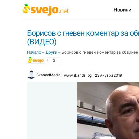
Новини
Борисов с гневен коментар за о
(ВИДЕО)
Начало
–
Други
–
Борисов с гневен коментар за обвинен
2
SkandalMedia
www.skandal.bg
23 януари 2019