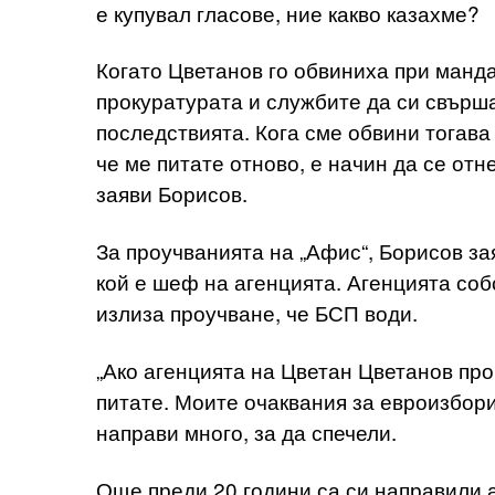
е купувал гласове, ние какво казахме?
Когато Цветанов го обвиниха при манда
прокуратурата и службите да си свърша
последствията. Кога сме обвини тогава
че ме питате отново, е начин да се от
заяви Борисов.
За проучванията на „Афис“, Борисов заяв
кой е шеф на агенцията. Агенцията со
излиза проучване, че БСП води.
„Ако агенцията на Цветан Цветанов про
питате. Моите очаквания за евроизбори
направи много, за да спечели.
Още преди 20 години са си направили 