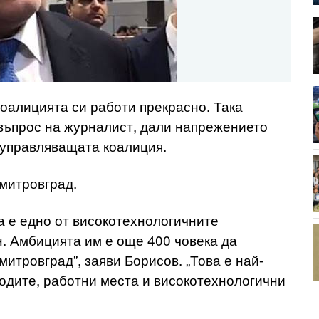
оалицията си работи прекрасно. Така
въпрос на журналист, дали напрежението
 управляващата коалиция.
митровград.
а е едно от високотехнологичните
н. Амбицията им е още 400 човека да
итровград”, заяви Борисов. „Това е най-
одите, работни места и високотехнологични