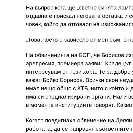
На въпрос кога ще „светне синята лампа
отдавна е поискал неговата оставка и 
човек, който да отговаря на изисквания
„Това, което е зависело от мен съм го н
На обвиненията на БСП, че Борисов из
арепресия, премиера заяви: „Крадецът 
интересувам от тези хора. Те за добро 
кажат Бойко Борисов. Всички свои неуд
имал нещо общо с КТБ, нито с който и д
има си специализирани органи. Нали вс
в момента институциите говорят. Какв
Когато повдигнаха обвинение на Делян
работата, да се направят съответните п