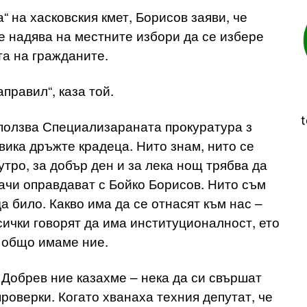
“ на хасковския кмет, Борисов заяви, че
се надява на местните избори да се избере
та на гражданите.
аправил“, каза той.
t
ползва Специализараната прокуратура з
вика дръжте крадеца. Нито знам, нито се
утро, за добър ден и за лека нощ трябва да
ачи оправдават с Бойко Борисов. Нито съм
а било. Какво има да се отнасят към нас –
ички говорят да има институционалност, ето
о общо имаме ние.
 Добрев ние казахме – нека да си свършат
роверки. Когато хванаха техния депутат, че