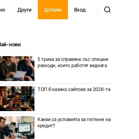
но
Други
Добави
Вход
Най-нови
5 трика за справяне със спешни
разходи, които работят веднага
ТОП 6 казино сайтове за 2026-та
Какви са условията за теглене на
кредит?