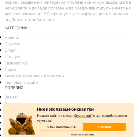
новини, забавления, интересни и полезни снимки и видеа. Целта
на уебсайта е да бъде полезен и да обединява съдържанието на
десетки източници. В Svejo акцентът е информацията и нейният
подбор от потребителите.
КАТЕГОРИИ
Новини
Слухове
Спорт
Lifestyle
Технологии
Други
Казино игри онлайн безплатно
Търговия с акции
ПОЛЕЗНО
За нас
Реклама
Ние използваме бисквитки
Общи условия
Нашият сайт използва
„бисквитки“
с цел подобряване на
Условия за споделяне
услугата!
Политика за поверителснот
САМО НАЛОЖАЩИТЕ
ПРИЕМАМ
Политика на Бисквитките
КОНФИГУРИРАНЕ
Контакти