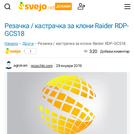
ДОБАВИ
Резачка / кастрачка за клони Raider RDP-
GCS18
Начало
–
Други
–
Резачка / кастрачка за клони Raider RDP-GCS18
320
1
Добави коментар
agrokom
rezachki.com
29 януари 2019