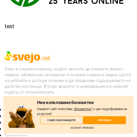
test
Svejo е социална мрежа, където можете да откриете всичко –
новини, забавления, интересни и полезни снимки и видеа. Целта
на уебсайта е да бъде полезен и да обединява съдържанието на
десетки източници. В Svejo акцентът е информацията и нейният
подбор от потребителите.
КАТЕГОРИИ
Ние използваме бисквитки
Нашият сайт използва
„бисквитки“
с цел подобряване на
Новини
услугата!
Слухове
САМО НАЛОЖАЩИТЕ
ПРИЕМАМ
Спорт
КОНФИГУРИРАНЕ
Lifestyle
Технологии