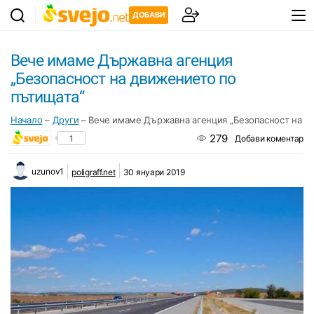
ДОБАВИ
Вече имаме Държавна агенция
„Безопасност на движението по
пътищата“
Начало
–
Други
–
Вече имаме Държавна агенция „Безопасност на д
279
1
Добави коментар
uzunov1
poligraff.net
30 януари 2019