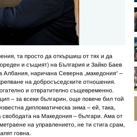
ния, та просто да откършиш от тях и да
ореден и същият) на България и Зайко Баев
на Албания, наричана Северна „македония“ –
укрепване на добросъседските отношения.
трогателно и отвратително същевременно.
ип – за всеки българин, още повече бил той
известна дипломатическа зима – ей, така,
а свободата на Македония – българи. Ама от
метраене на управлението, не ти стига срам,
апят говна.