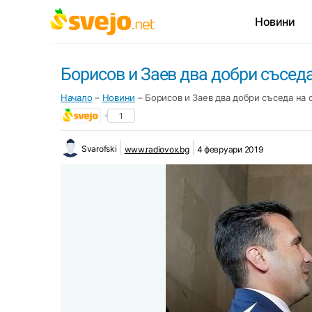
Новини
Борисов и Заев два добри съсед
Начало
–
Новини
–
Борисов и Заев два добри съседа на 
1
Svarofski
www.radiovox.bg
4 февруари 2019