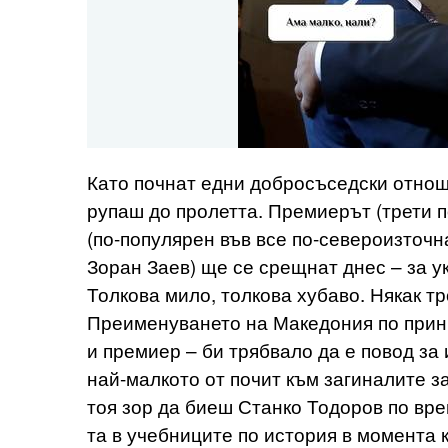
Като почнат едни добросъседски отноше
рупаш до пролетта. Премиерът (трети п
(по-популярен във все по-североизточ
Зоран Заев) ще се срещнат днес – за 
Толкова мило, толкова хубаво. Някак 
Преименуването на Македония по принц
и премиер – би трябвало да е повод за 
най-малкото от почит към загиналите з
тоя зор да биеш Станко Тодоров по вре
та в учебниците по история в момента к