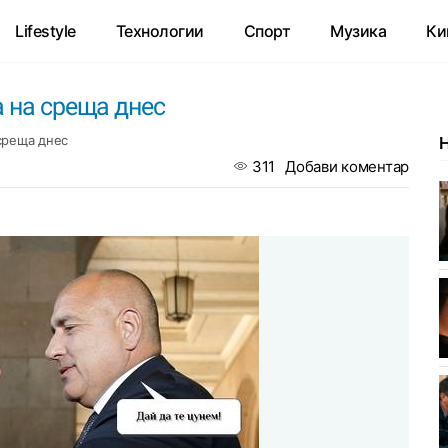
Lifestyle
Технологии
Спорт
Музика
Ки
а на среща днес
среща днес
311
Добави коментар