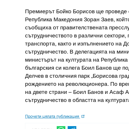
Премиерът Бойко Борисов ще проведе 
Република Македония Зоран Заев, койт
съобщиха от правителствената прессл
сътрудничеството в различни сектори,
транспорта, както и изпълнението на Д
сътрудничество. В делегацията на мин
министърът на културата на Република
българския си колега Боил Банов ще п
Делчев в столичния парк „Борисова гра
рождението на революционера. По вре
на двете страни – Боил Банов и Асаф 
сътрудничество в областта на култура
Прочети цялата публикация