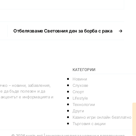
Отбелязваме Световния ден за борба с рака
→
КАТЕГОРИИ
Новини
Слухове
чко – новини, забавления,
 е да бъде полезен и да
Спорт
 акцентът е информацията и
Lifestyle
Технологии
Други
Казино игри онлайн безплатно
Търговия с акции
© 2026
svejo.net | социална медия за новини и развлечение