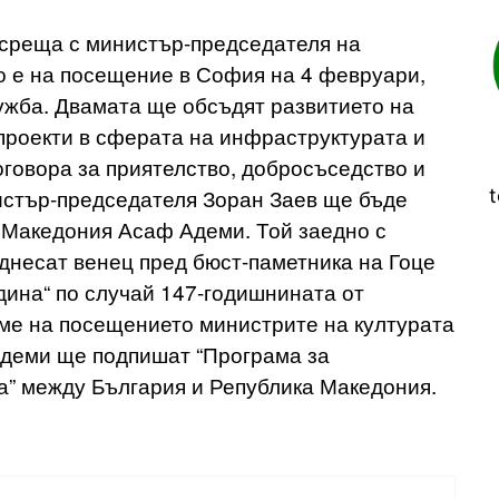
среща с министър-председателя на
о е на посещение в София на 4 февруари,
ужба. Двамата ще обсъдят развитието на
 проекти в сферата на инфраструктурата и
оговора за приятелство, добросъседство и
истър-председателя Зоран Заев ще бъде
t
 Македония Асаф Адеми. Той заедно с
однесат венец пред бюст-паметника на Гоце
дина“ по случай 147-годишнината от
ме на посещението министрите на културата
Адеми ще подпишат “Програма за
та” между България и Република Македония.