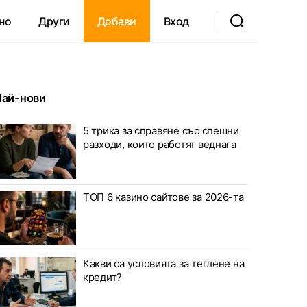
но
Други
Добави
Вход
Най-нови
5 трика за справяне със спешни
разходи, които работят веднага
ТОП 6 казино сайтове за 2026-та
Какви са условията за теглене на
кредит?