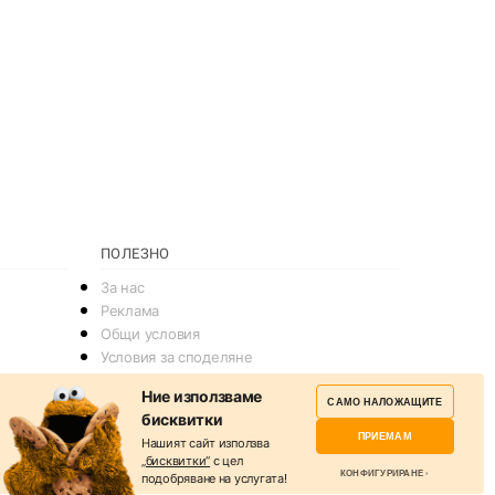
ПОЛЕЗНО
За нас
Реклама
Общи условия
Условия за споделяне
Политика за поверителснот
Ние използваме
САМО НАЛОЖАЩИТЕ
Политика на Бисквитките
бисквитки
Контакти
ПРИЕМАМ
Нашият сайт използва
„бисквитки“
с цел
КОНФИГУРИРАНЕ
подобряване на услугата!