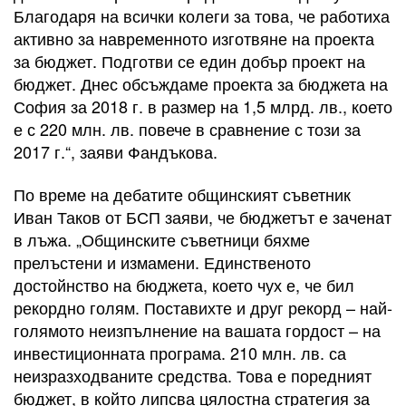
Благодаря на всички колеги за това, че работиха
активно за навременното изготвяне на проекта
за бюджет. Подготви се един добър проект на
бюджет. Днес обсъждаме проекта за бюджета на
София за 2018 г. в размер на 1,5 млрд. лв., което
е с 220 млн. лв. повече в сравнение с този за
2017 г.“, заяви Фандъкова.
По време на дебатите общинският съветник
Иван Таков от БСП заяви, че бюджетът е заченат
в лъжа. „Общинските съветници бяхме
прелъстени и измамени. Единственото
достойнство на бюджета, което чух е, че бил
рекордно голям. Поставихте и друг рекорд – най-
голямото неизпълнение на вашата гордост – на
инвестиционната програма. 210 млн. лв. са
неизразходваните средства. Това е поредният
бюджет, в който липсва цялостна стратегия за