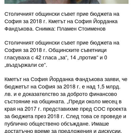
Столичният общински съвет прие бюджета на
София за 2018 г. Кметът на София Йорданка
Фандъкова. Снимка: Пламен Стоименов
Столичният общински съвет прие бюджета на
София за 2018 г. Общинските съветници
гласуваха с 42 гласа „за“, 14 „против“ и 0
„въздържали се“.
Кметът на София Йорданка Фандъкова заяви, че
бюджетът на София за 2018 г. е над 1,5 млрд.
лв. и е доказателство за доброто финансово
състояние на общината. „Преди около месец в
края на 2017 г. представихме пред СОС проекта
за бюджета през 2018 г. След това се проведе и
публично обществено обсъждане. Имаше
достатъчно време за предложения и дискусии.