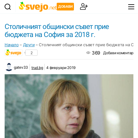
ДОБАВИ
Столичният общински съвет прие
бюджета на София за 2018 г.
Начало
–
Други
–
Столичният общински съвет прие бюджета на Софи
369
2
Добави коментар
gatev33
trud.bg
4 февруари 2019