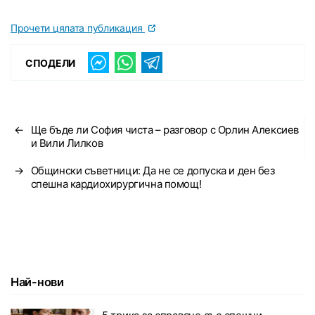
Прочети цялата публикация
СПОДЕЛИ
←
Ще бъде ли София чиста – разговор с Орлин Алексиев
и Вили Лилков
→
Общински съветници: Да не се допуска и ден без
спешна кардиохирургична помощ!
Най-нови