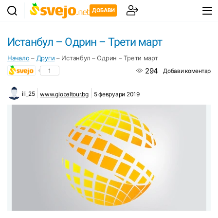
ДОБАВИ
Истанбул – Одрин – Трети март
Начало
–
Други
–
Истанбул – Одрин – Трети март
294
1
Добави коментар
ili_25
www.globaltour.bg
5 февруари 2019