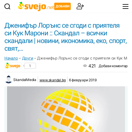
ДОБАВИ
Дженифър Лорънс се сгоди с приятеля
си Кук Марони :: Скандал – всички
скандали | новини, икономика, еко, спорт,
свят,…
Начало
–
Други
–
Дженифър Лорънс се сгоди с приятеля си Кук Марон
421
1
Добави коментар
SkandalMedia
www.skandal.bg
6 февруари 2019