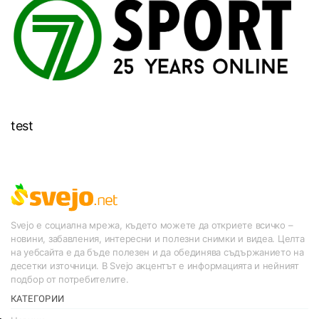
test
Svejo е социална мрежа, където можете да откриете всичко –
новини, забавления, интересни и полезни снимки и видеа. Целта
на уебсайта е да бъде полезен и да обединява съдържанието на
десетки източници. В Svejo акцентът е информацията и нейният
подбор от потребителите.
КАТЕГОРИИ