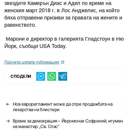
звездите Камерън Диас и Адел по време на
женския март 2018 г. в Лос Анджелис, на който
бяха отправени призиви за правата на жените и
равенството.
Марони е директор в галерията Гладстоун в Ню
Йорк, съобщи USA Today.
Прочети цялата публикация
СПОДЕЛИ
←
Нов еврорегламент може да спре продажбата на
лекарства на блистери
→
Време за демокрация – Йеромонах Софроний, игумен
на манастир „Св. Спас“