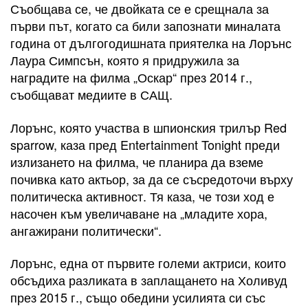
Съобщава се, че двойката се е срещнала за
първи път, когато са били запознати миналата
година от дългогодишната приятелка на Лорънс
Лаура Симпсън, която я придружила за
наградите на филма „Оскар“ през 2014 г.,
съобщават медиите в САЩ.
Лорънс, която участва в шпионския трилър Red
sparrow, каза пред Entertainment Tonight преди
излизането на филма, че планира да вземе
почивка като актьор, за да се съсредоточи върху
политическа активност. Тя каза, че този ход е
насочен към увеличаване на „младите хора,
ангажирани политически“.
Лорънс, една от първите големи актриси, които
обсъдиха разликата в заплащането на Холивуд
през 2015 г., също обедини усилията си със