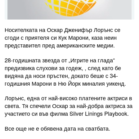
Носителката на Оскар Дженифър Лорънс се
сгоди с приятеля си Кук Марони, каза неин
представител пред американските медии.
28-годишната звезда от „Игрите на глада“
предизвика слухови за годеж, , след като бе
видяна да носи пръстен, докато беше с 34-
годишния Марони в Ню Йорк миналия уикенд.
Лорънс, една от най-високо платените актриси в
света. Тя спечели Оскар за най-добра актриса за
участието си във филма Silver Linings Playbook.
Все още не е обявена дата на сватбата.