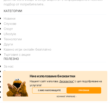
подбор от потребителите.
КАТЕГОРИИ
Новини
Слухове
Спорт
Lifestyle
Технологии
Други
Казино игри онлайн безплатно
Търговия с акции
ПОЛЕЗНО
За нас
Реклама
Ние използваме бисквитки
Общи условия
Нашият сайт използва
„бисквитки“
с цел подобряване на
Условия за споделяне
услугата!
Политика за поверителснот
САМО НАЛОЖАЩИТЕ
ПРИЕМАМ
Политика на Бисквитките
КОНФИГУРИРАНЕ
Контакти
© 2026
svejo.net | социална медия за новини и развлечение
Избери бисквитки