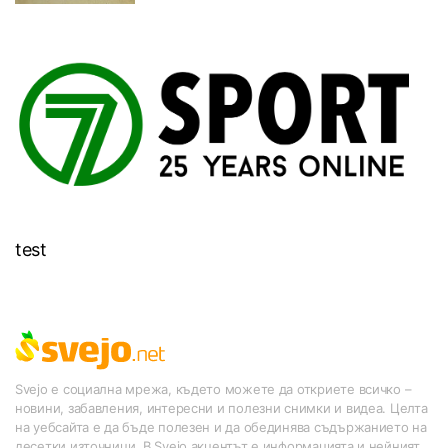
test
Svejo е социална мрежа, където можете да откриете всичко –
новини, забавления, интересни и полезни снимки и видеа. Целта
на уебсайта е да бъде полезен и да обединява съдържанието на
десетки източници. В Svejo акцентът е информацията и нейният