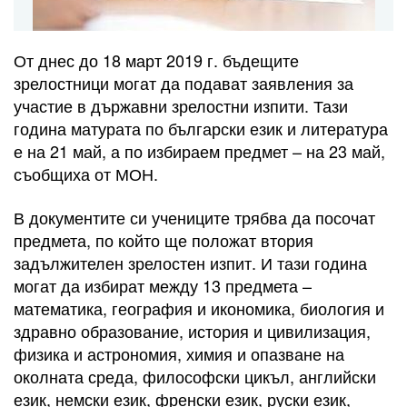
От днес до 18 март 2019 г. бъдещите
зрелостници могат да подават заявления за
участие в държавни зрелостни изпити. Тази
година матурата по български език и литература
е на 21 май, а по избираем предмет – на 23 май,
съобщиха от МОН.
В документите си учениците трябва да посочат
предмета, по който ще положат втория
задължителен зрелостен изпит. И тази година
могат да избират между 13 предмета –
математика, география и икономика, биология и
здравно образование, история и цивилизация,
физика и астрономия, химия и опазване на
околната среда, философски цикъл, английски
език, немски език, френски език, руски език,