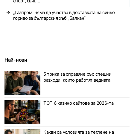
спорт, свят,…
→
„Газпром“ няма да участва в доставката на синьо
гориво за българския хъб „Балкан“
Най-нови
5 трика за справяне със спешни
разходи, които работят веднага
ТОП 6 казино сайтове за 2026-та
Какви са условията за теглене на