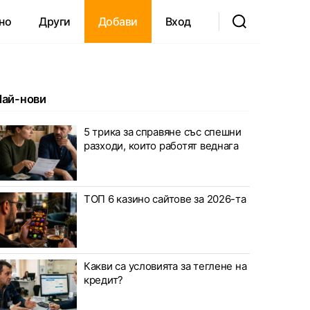
но
Други
Добави
Вход
Най-нови
5 трика за справяне със спешни
разходи, които работят веднага
ТОП 6 казино сайтове за 2026-та
Какви са условията за теглене на
кредит?