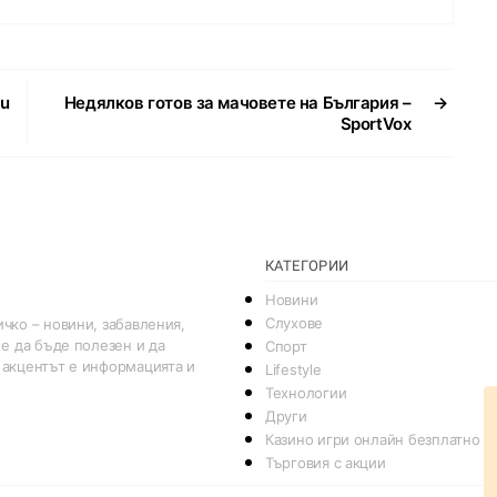
au
Недялков готов за мачовете на България –
→
SportVox
КАТЕГОРИИ
Новини
Слухове
чко – новини, забавления,
 е да бъде полезен и да
Спорт
 акцентът е информацията и
Lifestyle
Технологии
Други
Казино игри онлайн безплатно
Търговия с акции