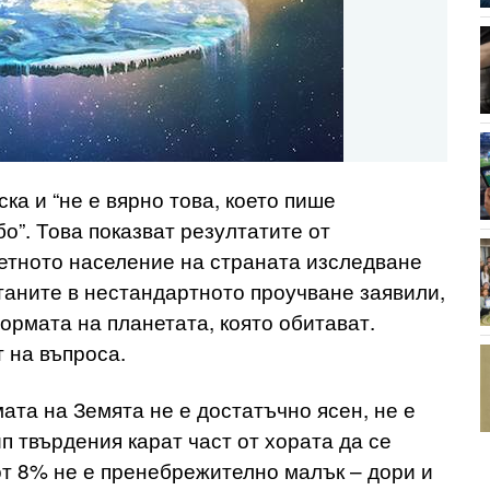
ка и “не е вярно това, което пише
бо”. Това показват резултатите от
етното население на страната изследване
таните в нестандартното проучване заявили,
ормата на планетата, която обитават.
 на въпроса.
ата на Земята не е достатъчно ясен, не е
ип твърдения карат част от хората да се
 от 8% не е пренебрежително малък – дори и