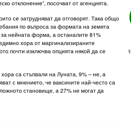
ско отклонение”, посочват от агенцията.
оито се затрудняват да отговорят. Така общо
ебания по въпроса за формата на земята
а за нейната форма, а останалите 81%
предимно хора от маргинализираните
то почти изключва опцията някой да се
t
хора са стъпвали на Луната, 9% – не, а
яват с мнението, че ваксините най-често са
оложното становище, а 27% не могат да