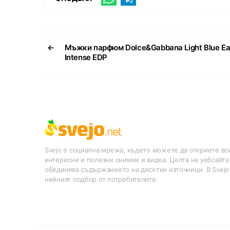
←
Мъжки парфюм Dolce&Gabbana Light Blue E
Intense EDP
Svejo е социална мрежа, където можете да откриете вси
интересни и полезни снимки и видеа. Целта на уебсайта
обединява съдържанието на десетки източници. В Svejo
нейният подбор от потребителите.