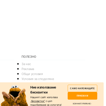
ПОЛЕЗНО
За нас
Реклама
Общи условия
Условия за споделяне
Политика за поверителснот
Ние използваме
САМО НАЛОЖАЩИТЕ
Политика на Бисквитките
бисквитки
Контакти
ПРИЕМАМ
Нашият сайт използва
„бисквитки“
с цел
КОНФИГУРИРАНЕ
подобряване на услугата!