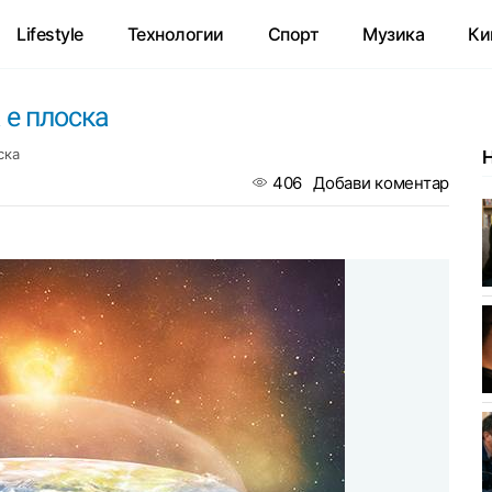
Lifestyle
Технологии
Спорт
Музика
Ки
 е плоска
ска
406
Добави коментар