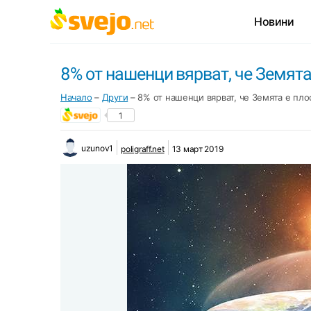
Новини
8% от нашенци вярват, че Земята
Начало
–
Други
–
8% от нашенци вярват, че Земята е пло
1
uzunov1
poligraff.net
13 март 2019