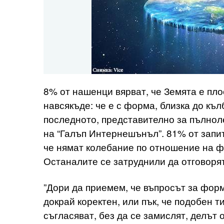
8% от нашенци вярват, че Земята е плос
навсякъде: че е с форма, близка до къл
последното, представително за пълнол
на “Галъп Интернешънъл”. 81% от запи
че нямат колебание по отношение на ф
Останалите се затруднили да отговорят
”Дори да приемем, че въпросът за форм
докрай коректен, или пък, че подобен т
съгласяват, без да се замислят, делът