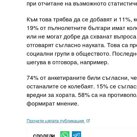
при отчитане на възможното статистиче
Към това трябва да се добавят и 11%, к
19% от пълнолетните българи имат кол
или не могат добре да схванат въпрос
отговарят съгласно науката. Това са 
социални групи в обществото. Последно
шегува в отговора, например.
74% от анкетираните били съгласни, че 
останалите се колебаят. 15% се съглас
вредни за хората. 58% са на противоп
формират мнение.
Прочети цялата публикация
СПОДЕЛИ