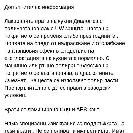
Допълнителна информация
Лакираните врати на кухни Диалог са с
полиуретанов лак с UW защита. Цвета на
покритието се променя слабо през годините .
Появата на следи от надраскване и отслабване
на гланцовия ефект в следствие на
експлоатацията на кухнята е нормално. С
машинно или ръчно полиране блясъка на
покритието се възтановява, а драскотините
изчезнат . За целта се използват полир пасти.
Препоръчително е да се прави в заводски
условия.
Врати от ламинирано ПДЧ и ABS кант
Няма специални изисквания за поддръжката на
тези врати . Не се полират и импрегнират. Имат