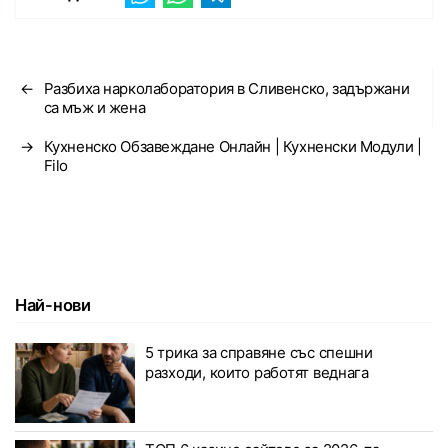
←
Разбиха нарколаборатория в Сливенско, задържани
са мъж и жена
→
Кухненско Обзавеждане Онлайн | Кухненски Модули |
Filo
Най-нови
5 трика за справяне със спешни
разходи, които работят веднага