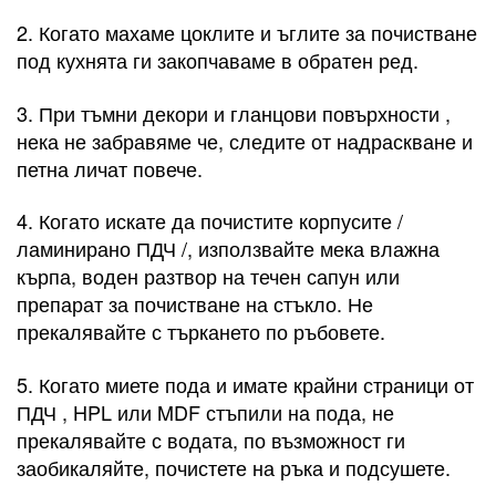
2. Когато махаме цоклите и ъглите за почистване
под кухнята ги закопчаваме в обратен ред.
3. При тъмни декори и гланцови повърхности ,
нека не забравяме че, следите от надраскване и
петна личат повече.
4. Когато искате да почистите корпусите /
ламинирано ПДЧ /, използвайте мека влажна
кърпа, воден разтвор на течен сапун или
препарат за почистване на стъкло. Не
прекалявайте с търкането по ръбовете.
5. Когато миете пода и имате крайни страници от
ПДЧ , HPL или MDF стъпили на пода, не
прекалявайте с водата, по възможност ги
заобикаляйте, почистете на ръка и подсушете.