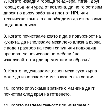
7. Когато извадим гореща тенджера, тиган, друг
горещ съд или уред от котлона, да не го оставим
директно върху работния плот от HPL или
технически камък, а е необходимо да използваме
подложна дъска.
8. Когато почистваме която и да е повърхност на
кухнята, да използваме мека леко влажна кърпа
с воден разтвор на течен сапун или подходящ
препарат за почисване на мебели / не
използвайте твърди предмети или абрази /.
9. Когато подсушаваме ,освен мека суха кърпа
може да използваме и мека кухненска хартия.
10. Когато опръскаме вратите с мазнина да ги
почистим след края на готвенето.
11. Когато разлеем течност или изцапаме с