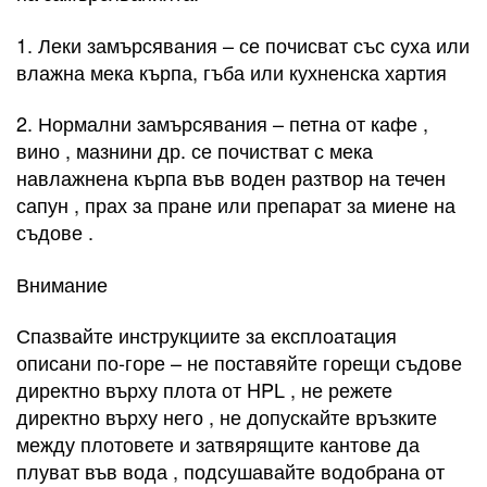
1. Леки замърсявания – се почисват със суха или
влажна мека кърпа, гъба или кухненска хартия
2. Нормални замърсявания – петна от кафе ,
вино , мазнини др. се почистват с мека
навлажнена кърпа във воден разтвор на течен
сапун , прах за пране или препарат за миене на
съдове .
Внимание
Спазвайте инструкциите за експлоатация
описани по-горе – не поставяйте горещи съдове
директно върху плота от HPL , не режете
директно върху него , не допускайте връзките
между плотовете и затвярящите кантове да
плуват във вода , подсушавайте водобрана от