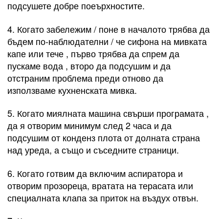
подсушете добре поеърхностите.
4. Когато забележим / поне в началото трябва да
бъдем по-наблюдателни / че сифона на мивката
капе или тече , първо трябва да спрем да
пускаме вода , второ да подсушим и да
отстраним проблема преди отново да
използваме кухненската мивка.
5. Когато миялната машина свърши програмата ,
да я отворим минимум след 2 часа и да
подсушим от конденз плота от долната страна
над уреда, а също и съседните страници.
6. Когато готвим да включим аспиратора и
отворим прозореца, вратата на терасата или
специалната клапа за приток на въздух отвън.