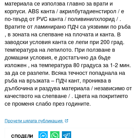
материала се използва главно за врати и
корпуси. ABS канта / акрилбутадиенстирол / е
по-твърд от PVC канта / поливинилхлорид / .
Вратите от ламинирано ПДЧ са уязвими по ръба
, в зоната на слепване на плочата и канта. В
заводски условия канта се лепи при 200 град.
температура на лепилото. При ползване в
домашни условия, е достатъчно да бъде
изложен , на температура 80 градуса за 1-2 мин.
за да се разлепи. Всяка течност попаднала на
ръба на връзката – ПДЧ кант, прониква в
дълбочина и раздува материала / независимо от
качеството на слепване / . Цвета на покритието
се променя слабо през годините.
Прочети цялата публикация
СПОДЕЛИ