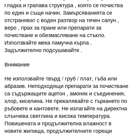
гладка и грапава структура , която се почиства
по един и същи начин. Замърсяванията се
отстраняват с воден разтвор на течен сапун ,
веро , прах за пране или препарати за
почистване и обезмасляване на стъкло.
Използвайте мека памучна кърпа .
Задължително подсушавайте .
Внимание
Не използвайте твърд / груб / плат, гъба или
абразив. Неподходящи препарати за почистване
са съдържащите ацетон , амоняк и съединения,
хлор, киселина. Не прекалявайте с търкането по
ръбовете и кантовете. Не излагайте на директна
слънчева светлина и висока температура.
Повишената и продължителна влажност в
новите жилища, продължителните горещи