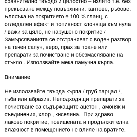
сравнително твърдо и цялостно – излято т.е. без
прекъсване между повърхнини, кантове, ръбове.
Блясъка на покритието е 100 % гланц, с
огледален ефект и попивност клоняща към нула
/ важи за цяло, не нарушено покритие /
Замърсяванията се отстраняват с воден разтвор
на течен сапун, веро, прах за пране или
препарати за почистване и обезмасляване на
стъкло . Използвайте мека памучна кърпа.
Внимание
Не използвайте твърда кърпа / груб парцал /,
гъба или абразив. Неподходящи препарати за
почистване са съдържащите ацетон , амоняк и
съединения, хлор , киселина. При здраво
лаково покритие, повишената и продължителна
влажност в помещението не влияе на вратите.