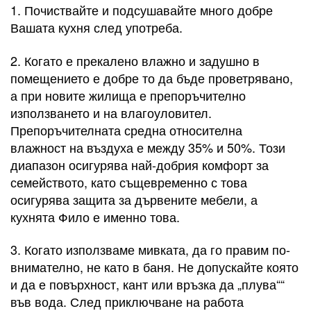
1. Почиствайте и подсушавайте много добре
Вашата кухня след употреба.
2. Когато е прекалено влажно и задушно в
помещението е добре то да бъде проветрявано,
а при новите жилища е препоръчително
използването и на влагоуловител.
Препоръчителната средна относителна
влажност на въздуха е между 35% и 50%. Този
диапазон осигурява най-добрия комфорт за
семейството, като същевременно с това
осигурява защита за дървените мебели, а
кухнята Фило е именно това.
3. Когато използваме мивката, да го правим по-
внимателно, не като в баня. Не допускайте която
и да е повърхност, кант или връзка да „плува““
във вода. След приключване на работа