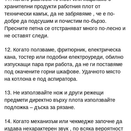
хранителни продукти работния плот от
технически камък, да не забрявяме , че е по-
добре да подсушим и почистим по-бързо.
Пресните петна се отстраняват много по-лесно и
не оставят следи.
12. Когато ползваме, фритюрник, електрическа
кана, тостер или подобни електроуреди, обилно
изпускащи пара при работа, да не ги поставяме
под окачените горни шкафове. Удачното място
на котлона е под аспиратора.
13. Не използвайте нож и други режещи
предмети директно върху плота използвайте
подложка – дъска за рязане.
14. Когато механизъм или чекмедже започне да
издава нехарактерен звук , по всяка вероятност