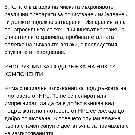
6. Когато в шкафа на мивката съхранявате
различни препарати за почистване / избелване /
ги дръжте надежно затворени . Изпаренията на
по- агресивните от тях , причиняват корозия на
спирателните кранчета, пробиват еталната
оплетка на гъвкавите връзки, с последствия
спукване и наводнение.
ИНСТРУКЦИЯ ЗА ПОДДРЪЖКА НА НЯКОЙ
КОМПОНЕНТИ
Няма специални изисквания за поддръжката на
плотовете от HPL. Те не се полират или
импрегнират. За да са в добър външен вид,
подръжката на плотовете от HPL се свежда до
добро почистване. В повечето случаи влажна
кърпа с течен сапун е достатъчна за премахване
на замърсяванията.