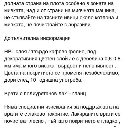
долната страна на плота особено в зоната на
мивката, над и от страни на миячната машина,
не стъпвайте на тясните ивици около котлона и
мивката, не почиствайте с абразиви.
Допълнителна информация
HPL слоя / твърдо кафяво фолио, под
декоративния цветен слой / е с дебелина 0,6-0,8
мм има много висока твърдост и непопивност .
Цвета на покритието се променя незабележимо,
дори след 10 годишна употреба.
Врати с полиуретанов лак – гланц
Няма специални изисквания за поддръжката на
вратите с лаково покритие. Лакираните врати сe
почистват лесно , тъй като покритието е гладко ,