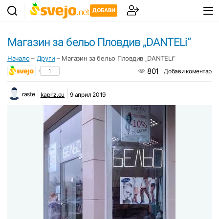
ДОБАВИ
Магазин за бельо Пловдив „DANTELi“
Начало
–
Други
–
Магазин за бельо Пловдив „DANTELi“
801
1
Добави коментар
raste
kapriz.eu
9 април 2019