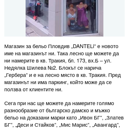
Магазин за бельо Пловдив „DANTELi“ е новото
име на магазинът ни. Така лесно ще можете да
ни намерите в кв. Тракия, бл. 173, вх.Б – ул.
Недялка Шилева №2. Блокът се нарича
„Гербера“ и е на лесно място в кв. Тракия. Пред
магазинът ни има паркинг, който може да се
ползва от клиентите ни.
Сега при нас ще можете да намерите голямо
разнообразие от българско дамско и мъжко
бельо на доказани марки като „Ивон БГ“, „Златев
БГ“, „Деси и Стайков“, „Мис Марис“, „Авангард“,