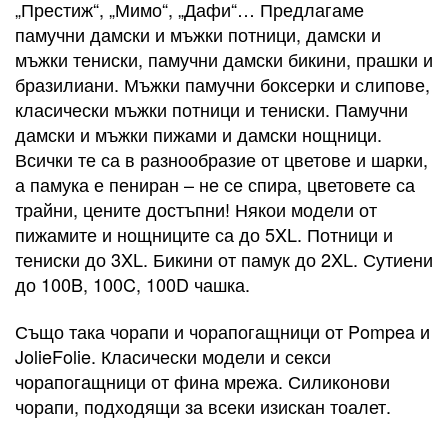
„Престиж“, „Мимо“, „Дафи“… Предлагаме
памучни дамски и мъжки потници, дамски и
мъжки тениски, памучни дамски бикини, прашки и
бразилиани. Мъжки памучни боксерки и слипове,
класически мъжки потници и тениски. Памучни
дамски и мъжки пижами и дамски нощници.
Всички те са в разнообразие от цветове и шарки,
а памука е пениран – не се спира, цветовете са
трайни, цените достъпни! Някои модели от
пижамите и нощниците са до 5XL. Потници и
тениски до 3XL. Бикини от памук до 2XL. Сутиени
до 100B, 100C, 100D чашка.
Също така чорапи и чорапогащници от Pompea и
JolieFolie. Класически модели и секси
чорапогащници от фина мрежа. Силиконови
чорапи, подходящи за всеки изискан тоалет.