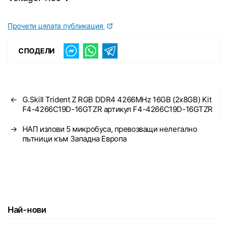
Прочети цялата публикация
СПОДЕЛИ
←
G.Skill Trident Z RGB DDR4 4266MHz 16GB (2x8GB) Kit
F4-4266C19D-16GTZR артикул F4-4266C19D-16GTZR
→
НАП излови 5 микробуса, превозващи нелегално
пътници към Западна Европа
Най-нови