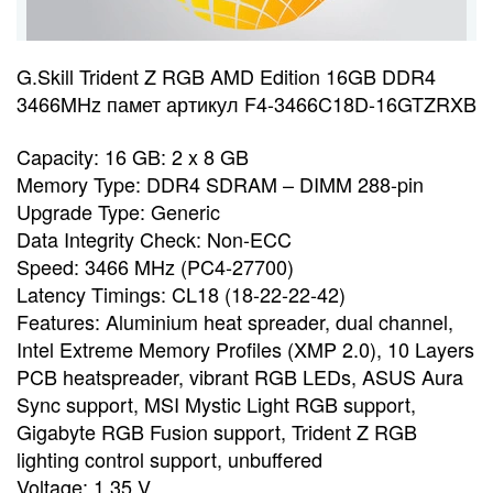
G.Skill Trident Z RGB AMD Edition 16GB DDR4
3466MHz памет артикул F4-3466C18D-16GTZRXB
Capacity: 16 GB: 2 x 8 GB
Memory Type: DDR4 SDRAM – DIMM 288-pin
Upgrade Type: Generic
Data Integrity Check: Non-ECC
Speed: 3466 MHz (PC4-27700)
Latency Timings: CL18 (18-22-22-42)
Features: Aluminium heat spreader, dual channel,
Intel Extreme Memory Profiles (XMP 2.0), 10 Layers
PCB heatspreader, vibrant RGB LEDs, ASUS Aura
Sync support, MSI Mystic Light RGB support,
Gigabyte RGB Fusion support, Trident Z RGB
lighting control support, unbuffered
Voltage: 1.35 V