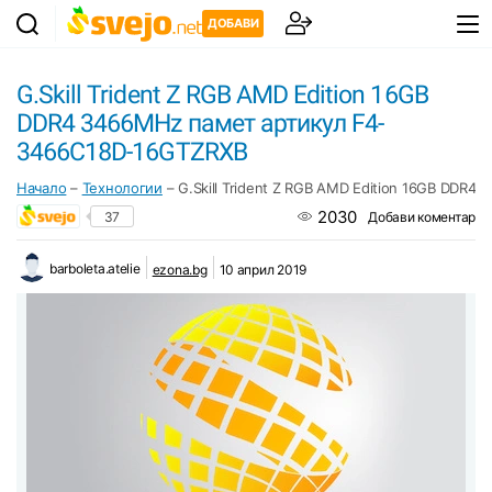
ДОБАВИ
G.Skill Trident Z RGB AMD Edition 16GB
DDR4 3466MHz памет артикул F4-
3466C18D-16GTZRXB
Начало
–
Технологии
–
G.Skill Trident Z RGB AMD Edition 16GB DDR
2030
37
Добави коментар
barboleta.atelie
ezona.bg
10 април 2019