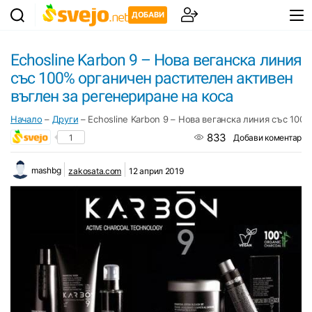
ДОБАВИ
Echosline Karbon 9 – Нова веганска линия
със 100% органичен растителен активен
въглен за регенериране на коса
Начало
–
Други
–
Echosline Karbon 9 – Нова веганска линия със 100
833
1
Добави коментар
mashbg
zakosata.com
12 април 2019