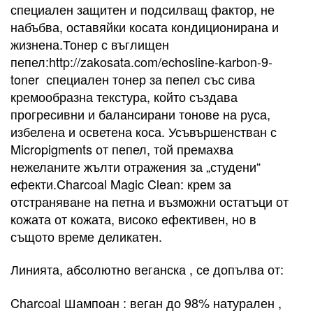
специален защитен и подсилващ фактор, не
набъбва, оставяйки косата кондиционирана и
жизнена.Тонер с въглищен
пепел:http://zakosata.com/echosline-karbon-9-
toner специален тонер за пепел със сива
кремообразна текстура, който създава
прогресивни и балансирани тонове на руса,
избелена и осветена коса. Усъвършенстван с
Micropigments от пепел, той премахва
нежеланите жълти отражения за „студени“
ефекти.Charcoal Magic Clean: крем за
отстраняване на петна и възможни остатъци от
кожата от кожата, високо ефективен, но в
същото време деликатен.
Линията, абсолютно веганска , се допълва от:
Charcoal Шампоан : веган до 98% натурален ,