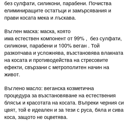
без сулфати, силикони, парабени. Почиства
елиминиращите остатъци и замърсявания и
прави косата мека и лъскава.
Въглен маска: маска, която
има естествен компонент от 99% , без сулфати,
силикони, парабени и 100% веган . Той
разкопчава и усложнява, възстановява влакната
на косата и противодейства на стресовите
ефекти, свързани с метрополитен начин на
живот.
Въглено масло: веганска козметична
процедура за възстановяване на естествения
блясък и красотата на косата. Въпреки черния си
цвят, той е идеален и за тези с руса, бяла и сива
коса, защото не оцветява.