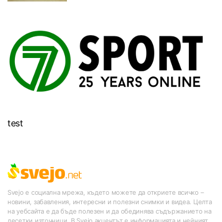
test
Svejo е социална мрежа, където можете да откриете всичко –
новини, забавления, интересни и полезни снимки и видеа. Целта
на уебсайта е да бъде полезен и да обединява съдържанието на
десетки източници. В Svejo акцентът е информацията и нейният