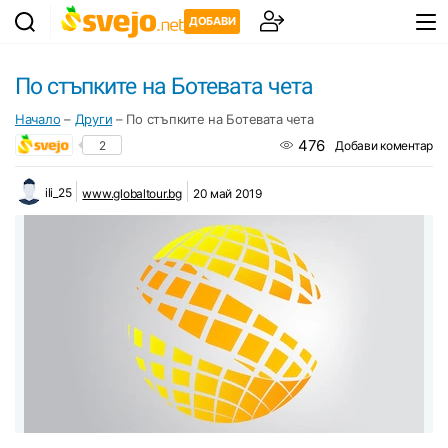
ДОБАВИ
По стъпките на Ботевата чета
Начало
–
Други
–
По стъпките на Ботевата чета
476
2
Добави коментар
ili_25
www.globaltour.bg
20 май 2019