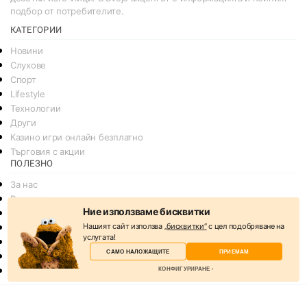
подбор от потребителите.
КАТЕГОРИИ
Новини
Слухове
Спорт
Lifestyle
Технологии
Други
Казино игри онлайн безплатно
Търговия с акции
ПОЛЕЗНО
За нас
Реклама
Ние използваме бисквитки
Общи условия
Нашият сайт използва
„бисквитки“
с цел подобряване на
Условия за споделяне
услугата!
Политика за поверителснот
САМО НАЛОЖАЩИТЕ
ПРИЕМАМ
Политика на Бисквитките
КОНФИГУРИРАНЕ
Контакти
© 2026
svejo.net | социална медия за новини и развлечение
Избери бисквитки