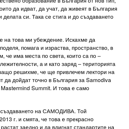
ествено образование в България от нов тип,
оито да идват, да учат, да живеят в България
и делата си. Така се стига и до създаването
е на това ми убеждение. Искахме да
поделя, помага и израства, пространство, в
, че има места по света, които са по –
лежителности, а и като заряд – територията
 защо решихме, че ще привлечем лектори на
ят да дойдат точно в България за Samodiva
a Mastermind Summit. И това е само
 в създаването на САМОДИВА. Той
013 г. и смята, че това е прекрасно
растат заедно и да вдигнат стандартите на