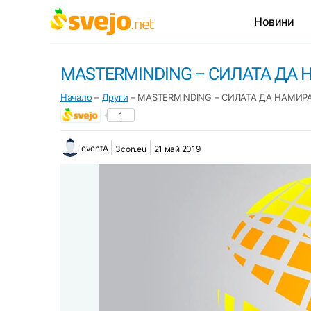
Новини
MASTERMINDING – СИЛАТА ДА
Начало
–
Други
–
MASTERMINDING – СИЛАТА ДА НАМИ
1
eventA
3con.eu
21 май 2019