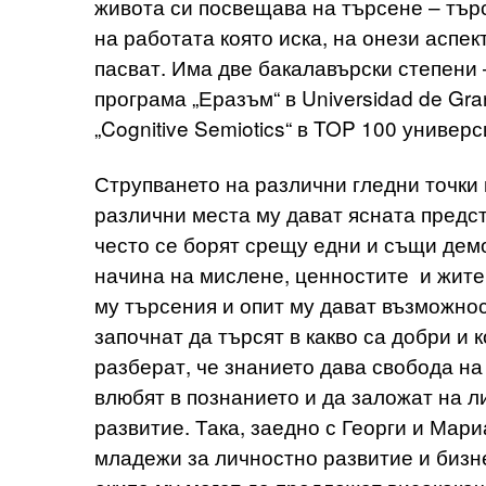
живота си посвещава на търсене – търс
на работата която иска, на онези аспек
пасват. Има две бакалавърски степени –
програма „Еразъм“ в Universidad de Gr
„Cognitive Semiotics“ в TOP 100 универс
Струпването на различни гледни точки 
различни места му дават ясната предст
често се борят срещу едни и същи демо
начина на мислене, ценностите и жит
му търсения и опит му дават възможнос
започнат да търсят в какво са добри и 
разберат, че знанието дава свобода на
влюбят в познанието и да заложат на 
развитие. Така, заедно с Георги и Мар
младежи за личностно развитие и бизне