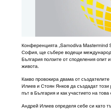
Конференцията „Samodiva Mastermind S
София, ще събере водещи международни
България ползите от споделения опит и
живота.
Какво провокира двама от създатели
Илиев и Стоян Янков да създадат този 
път в България и как участието на тов
Андрей Илиев определя себе си като тъ