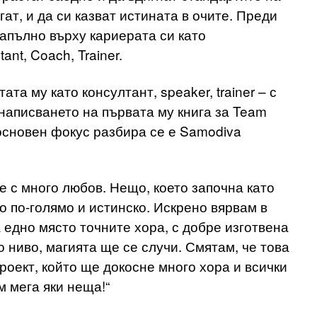
гат, и да си казват истината в очите. Преди
апълно върху кариерата си като
ant, Coach, Trainer.
та му като консултант, speaker, trainer – с
и написването на първата му книга за Team
 основен фокус разбира се е Samodiva
с много любов. Нещо, което започна като
 по-голямо и истинско. Искрено вярвам в
а едно място точните хора, с добре изготвена
о ниво, магията ще се случи. Смятам, че това
оект, който ще докосне много хора и всички
м мега яки неща!“