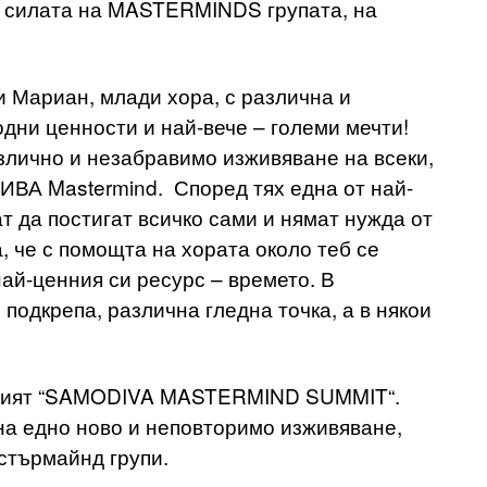
на силата на MASTERMINDS групата, на
и Мариан, млади хора, с различна и
одни ценности и най-вече – големи мечти!
злично и незабравимо изживяване на всеки,
ИВА Mastermind. Според тях една от най-
т да постигат всичко сами и нямат нужда от
 че с помощта на хората около теб се
ай-ценния си ресурс – времето. В
подкрепа, различна гледна точка, а в някои
рвият “SAMODIVA MASTERMIND SUMMIT“.
на едно ново и неповторимо изживяване,
стърмайнд групи.