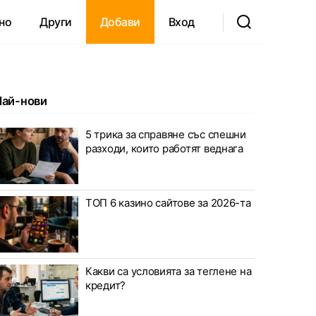
но
Други
Добави
Вход
Най-нови
5 трика за справяне със спешни
разходи, които работят веднага
ТОП 6 казино сайтове за 2026-та
Какви са условията за теглене на
кредит?