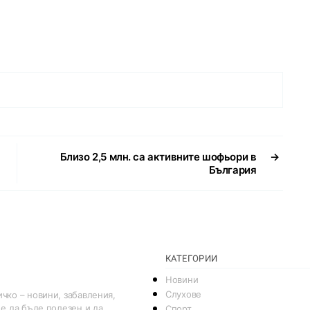
Близо 2,5 млн. са активните шофьори в
→
България
КАТЕГОРИИ
Новини
Слухове
чко – новини, забавления,
 е да бъде полезен и да
Спорт