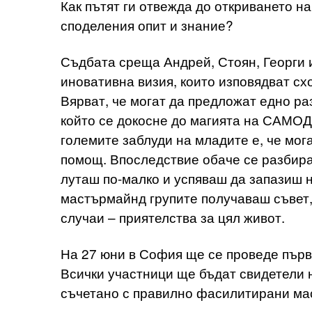
Как пътят ги отвежда до откриването 
споделения опит и знание?
Съдбата среща Андрей, Стоян, Георги 
иновативна визия, които изповядват сх
Вярват, че могат да предложат едно ра
който се докосне до магията на САМОД
големите заблуди на младите е, че мога
помощ. Впоследствие обаче се разбира,
луташ по-малко и успяваш да запазиш н
мастърмайнд групите получаваш съвет, 
случаи – приятелства за цял живот.
На 27 юни в София ще се проведе пъ
Всички участници ще бъдат свидетели 
съчетано с правилно фасилитирани ма