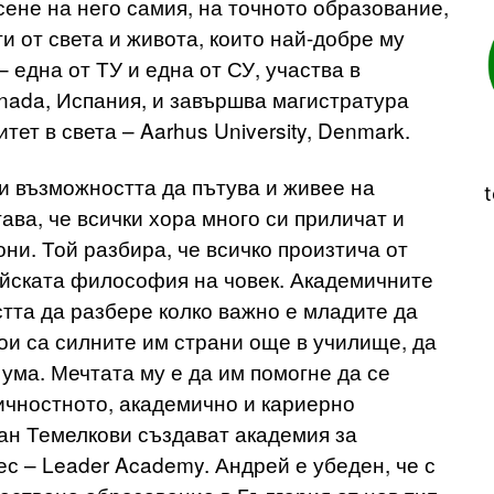
ене на него самия, на точното образование,
ти от света и живота, които най-добре му
 една от ТУ и една от СУ, участва в
anada, Испания, и завършва магистратура
итет в света – Aarhus University, Denmark.
и възможността да пътува и живее на
t
ава, че всички хора много си приличат и
ни. Той разбира, че всичко произтича от
ейската философия на човек. Академичните
тта да разбере колко важно е младите да
кои са силните им страни още в училище, да
 ума. Мечтата му е да им помогне да се
личностното, академично и кариерно
иан Темелкови създават академия за
с – Leader Academy. Андрей е убеден, че с