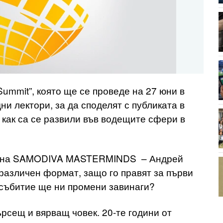
ummit”, която ще се проведе на 27 юни в
 лектори, за да споделят с публиката в
 как са се развили във водещите сфери в
те на SAMODIVA MASTERMINDS – Андрей
различен формат, защо го правят за първи
а събитие ще ни промени завинаги?
рсещ и вярващ човек. 20-те години от