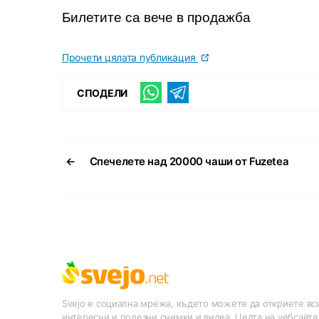
Билетите са вече в продажба
Прочети цялата публикация
СПОДЕЛИ
←
Спечелете над 20000 чаши от Fuzetea
Svejo е социална мрежа, където можете да откриете вси
интересни и полезни снимки и видеа. Целта на уебсайта