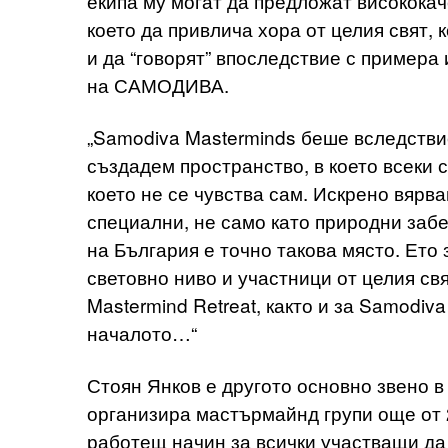
екипа му могат да предложат висококач
което да привлича хора от целия свят, к
и да “говорят” впоследствие с примера 
на САМОДИВА.
„Samodiva Masterminds беше вследстви
създадем пространство, в което всеки с
което не се чувства сам. Искрено вярвам
специални, не само като природни забе
на България е точно такова място. Ето
световно ниво и участници от целия св
Mastermind Retreat, както и за Samodiv
началото…“
Стоян Янков е другото основно звено
организира мастърмайнд групи още от 2
работещ начин за всички участващи да 