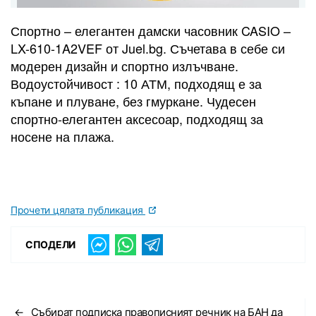
Спортно – елегантен дамски часовник CASIO –
LX-610-1A2VEF от Juel.bg. Съчетава в себе си
модерен дизайн и спортно излъчване.
Водоустойчивост : 10 АТМ, подходящ е за
къпане и плуване, без гмуркане. Чудесен
спортно-елегантен аксесоар, подходящ за
носене на плажа.
Прочети цялата публикация
СПОДЕЛИ
←
Събират подписка правописният речник на БАН да