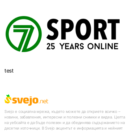
test
Svejo е социална мрежа, където можете да откриете всичко –
новини, забавления, интересни и полезни снимки и видеа. Целта
на уебсайта е да бъде полезен и да обединява съдържанието на
десетки източници. В Svejo акцентът е информацията и нейният