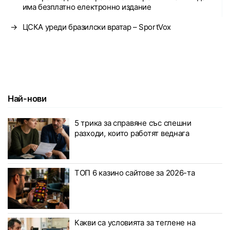
има безплатно електронно издание
→
ЦСКА уреди бразилски вратар – SportVox
Най-нови
5 трика за справяне със спешни
разходи, които работят веднага
ТОП 6 казино сайтове за 2026-та
Какви са условията за теглене на