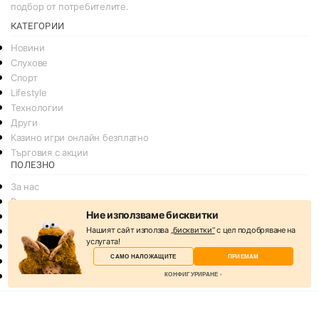
подбор от потребителите.
КАТЕГОРИИ
Новини
Слухове
Спорт
Lifestyle
Технологии
Други
Казино игри онлайн безплатно
Търговия с акции
ПОЛЕЗНО
За нас
Реклама
Ние използваме бисквитки
Общи условия
Нашият сайт използва
„бисквитки“
с цел подобряване на
Условия за споделяне
услугата!
Политика за поверителснот
САМО НАЛОЖАЩИТЕ
ПРИЕМАМ
Политика на Бисквитките
КОНФИГУРИРАНЕ
Контакти
© 2026
svejo.net | социална медия за новини и развлечение
Избери бисквитки