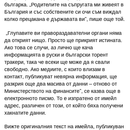
българка. „Родителите на съпругата ми живеят в
България и със собствените си очи съм виждал
колко прецакана е държавата ви”, пише още той.
„Глупавите ви правораздавателни органи няма
да открият нищо. Просто ще прикрият истината.
Ако това се случи, аз лично ще кача
информацията в руски и български торент
тракери, така че всеки ще може да я свали
свободно. Ако медиите, с които влизам в
контакт, публикуват невярна информация, ще
разкрия още два масива от данни – отново от
Министерството на финансите”, се казва още в
електронното писмо. То е изпратено от имейл
адрес, различен от този, от който бяха получени
хакнатите данни.
Вижте оригиналния текст на имейла, публикуван