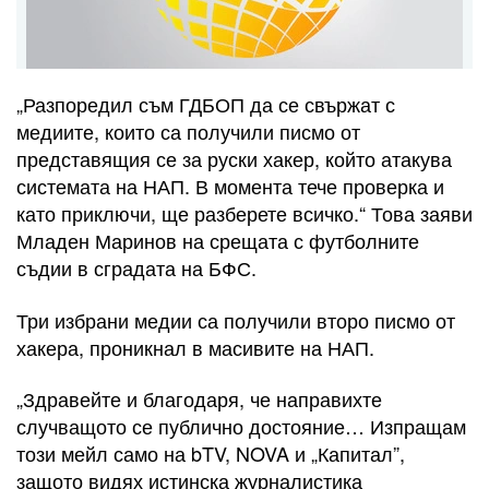
„Разпоредил съм ГДБОП да се свържат с
медиите, които са получили писмо от
представящия се за руски хакер, който атакува
системата на НАП. В момента тече проверка и
като приключи, ще разберете всичко.“ Това заяви
Младен Маринов на срещата с футболните
съдии в сградата на БФС.
Три избрани медии са получили второ писмо от
хакера, проникнал в масивите на НАП.
„Здравейте и благодаря, че направихте
случващото се публично достояние… Изпращам
този мейл само на bTV, NOVA и „Капитал”,
защото видях истинска журналистика