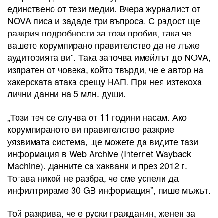
единствено от тези медии. Вчера журналист от
NOVA писа и зададе три въпроса. С радост ще
разкрия подробности за този пробив, така че
вашето корумпирано правителство да не лъже
аудиторията ви“. Така започва имейлът до NOVA,
изпратен от човека, който твърди, че е автор на
хакерската атака срещу НАП. При нея изтекоха
лични данни на 5 млн. души.
„Този теч се случва от 11 години насам. Ако
корумпираното ви правителство разкрие
уязвимата система, ще можете да видите тази
информация в Web Archive (Internet Wayback
Machine). Данните са хаквани и през 2012 г.
Тогава никой не разбра, че сме успели да
инфилтрираме 30 GB информация”, пише мъжът.
Той разкрива, че е руски гражданин, женен за