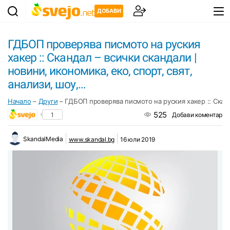
ДОБАВИ
ГДБОП проверява писмото на руския
хакер :: Скандал – всички скандали |
новини, икономика, еко, спорт, свят,
анализи, шоу,…
Начало
–
Други
–
ГДБОП проверява писмото на руския хакер :: Сканда
525
1
Добави коментар
SkandalMedia
www.skandal.bg
16 юли 2019