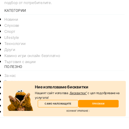
подбор от потребителите.
КАТЕГОРИИ
Новини
Слухове
Спорт
Lifestyle
Технологии
Други
Казино игри онлайн безплатно
Търговия с акции
ПОЛЕЗНО
За нас
Реклама
Ние използваме бисквитки
Общи условия
Нашият сайт използва
„бисквитки“
с цел подобряване на
Условия за споделяне
услугата!
Политика за поверителснот
САМО НАЛОЖАЩИТЕ
ПРИЕМАМ
Политика на Бисквитките
КОНФИГУРИРАНЕ
Контакти
© 2026
svejo.net | социална медия за новини и развлечение
Избери бисквитки