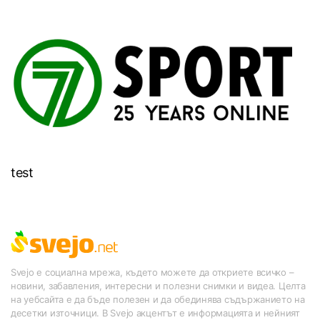
test
Svejo е социална мрежа, където можете да откриете всичко –
новини, забавления, интересни и полезни снимки и видеа. Целта
на уебсайта е да бъде полезен и да обединява съдържанието на
десетки източници. В Svejo акцентът е информацията и нейният