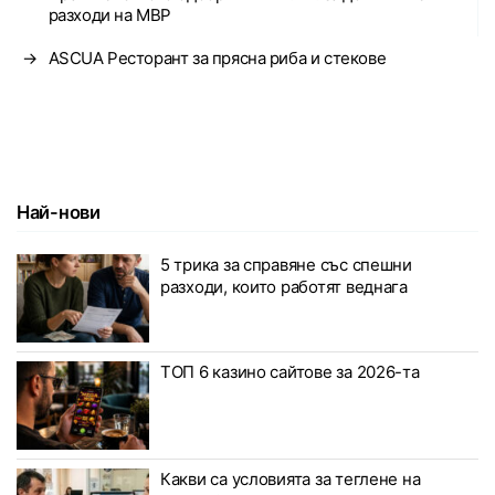
разходи на МВР
→
ASCUA Ресторант за прясна риба и стекове
Най-нови
5 трика за справяне със спешни
разходи, които работят веднага
ТОП 6 казино сайтове за 2026-та
Какви са условията за теглене на