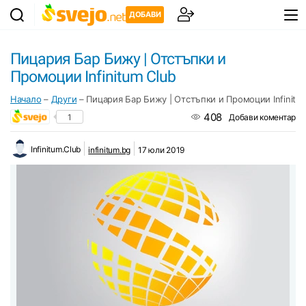
ДОБАВИ
Пицария Бар Бижу | Отстъпки и
Промоции Infinitum Club
Начало
–
Други
–
Пицария Бар Бижу | Отстъпки и Промоции Infinitu
408
1
Добави коментар
Infinitum.Club
infinitum.bg
17 юли 2019