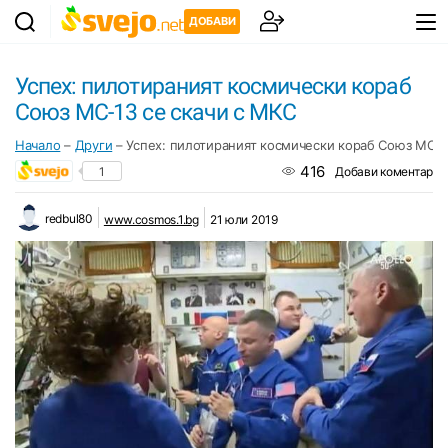
ДОБАВИ
Успех: пилотираният космически кораб
Союз МС-13 се скачи с МКС
Начало
–
Други
–
Успех: пилотираният космически кораб Союз МС-1
416
1
Добави коментар
redbul80
www.cosmos.1.bg
21 юли 2019