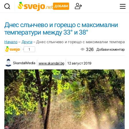
ДОБАВИ
Днес слънчево и горещо с максимални
температури между 33° и 38°
Начало
–
Други
–
Днес слънчево и горещо с максимални температу
326
1
Добави коментар
SkandalMedia
www.skandal.bg
12 август 2019