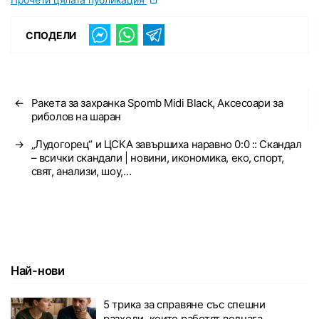
СПОДЕЛИ
←
Ракета за захранка Spomb Midi Black, Аксесоари за
риболов на шаран
→
„Лудогорец“ и ЦСКА завършиха наравно 0:0 :: Скандал
– всички скандали | новини, икономика, еко, спорт,
свят, анализи, шоу,…
Най-нови
5 трика за справяне със спешни
разходи, които работят веднага