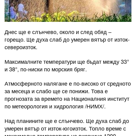
Днес ще е слънчево, около и след обяд –
горещо. Ще духа слаб до умерен вятър от изток-
североизток.
Максималните температури ще бъдат между 33°
и 38°, по-ниски по морския бряг.
Атмосферното налягане е по-високо от средното
за месеца и слабо ще се понижи. Това е
прогнозата за времето на Националния институт
по метеорология и хидрология /НИМХ/.
Над планините ще е слънчево. Ще духа слаб до
умерен вятър от изток-югоизток. Топло време с
максимална температура на височина 1200