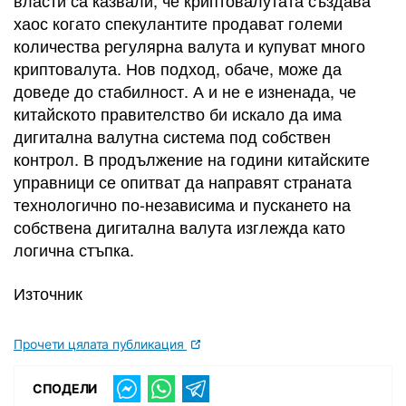
власти са казвали, че криптовалутата създава
хаос когато спекулантите продават големи
количества регулярна валута и купуват много
криптовалута. Нов подход, обаче, може да
доведе до стабилност. А и не е изненада, че
китайското правителство би искало да има
дигитална валутна система под собствен
контрол. В продължение на години китайските
управници се опитват да направят страната
технологично по-независима и пускането на
собствена дигитална валута изглежда като
логична стъпка.
Източник
Прочети цялата публикация
СПОДЕЛИ