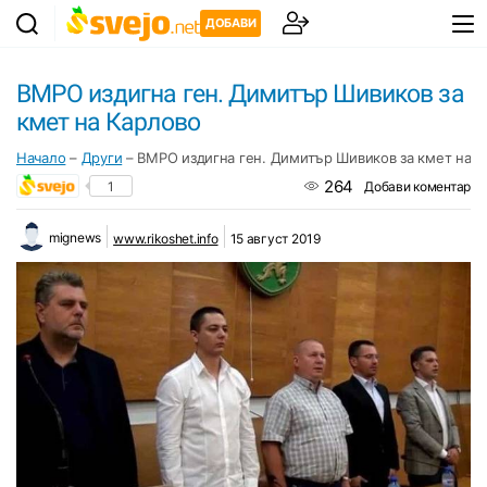
ДОБАВИ
ВМРО издигна ген. Димитър Шивиков за
кмет на Карлово
Начало
–
Други
–
ВМРО издигна ген. Димитър Шивиков за кмет на К
264
1
Добави коментар
mignews
www.rikoshet.info
15 август 2019