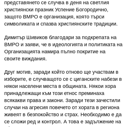
представянето се случва в деня на светлия
християнски празник Успение Богородично,
защото ВМРО е организация, която търси
символиката и спазва християнските традиции.
Димитър Шивиков благодари за подкрепата на
ВМРО и заяви, че в идеологията и политиката на
Организацията намира пълно покритие на
своите виждания.
Друг мотив, заради който отново ще участвам в
изборите, е случващото се с циганските набези в
някои населени места в общината. Някои хора
принадлежащи към този етнос преминаха
всякакви права и закони. Заради тези зачестили
случаи на агресия повечето от хората в региона
живеят в безпокойство и страх. Необходимо е да
се сложи ред и контрол. А това е задължение на