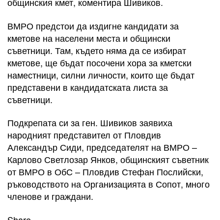
общинския кмет, коментира Шивиков.
ВМРО предстои да издигне кандидати за
кметове на населени места и общински
съветници. Там, където няма да се избират
кметове, ще бъдат посочени хора за кметски
наместници, силни личности, които ще бъдат
представени в кандидатската листа за
съветници.
Подкрепата си за ген. Шивиков заявиха
народният представител от Пловдив
Александър Сиди, председателят на ВМРО –
Карлово Светлозар Янков, общинският съветник
от ВМРО в ОбС – Пловдив Стефан Послийски,
ръководството на Организацията в Сопот, много
членове и граждани.
Share