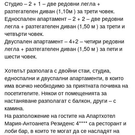
Студио – 2 + 1 – две редовни легла +
разтегателен диван (1,10м ) за трети човек.
Едноспален апартамент – 2 + 2 – две редовни
легла + разтегателен диван (1,50 м ) за трети и
четвърти човек.
Двуспален апартамент – 4+2 – четири редовни
легла + разтегателен диван (1,50 м ) за пети и
шести човек.
Хотелът разполага с двойни стаи, студиа,
едноспални и двуспални апартаменти, в които
има всичко необходимо за приятната почивка на
посетителите. Някои от помещенията за
настаняване разполагат с балкон, други – с
камина.
На разположение на гостите на Апартхотел
Мария-Антоанета Резиденс 4**** са ресторант и
лоби бар, в които те могат да се насладят на