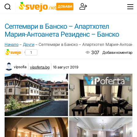
ДОБАВИ
Септември в Банско – Апартхотел
Мария-Антоанета Резиденс – Банско
Начало
–
Други
–
Септември в Банско – Апартхотел Мария-Антоанет
307
1
Добави коментар
vipsofia
vipoferta.bg
16 август 2019