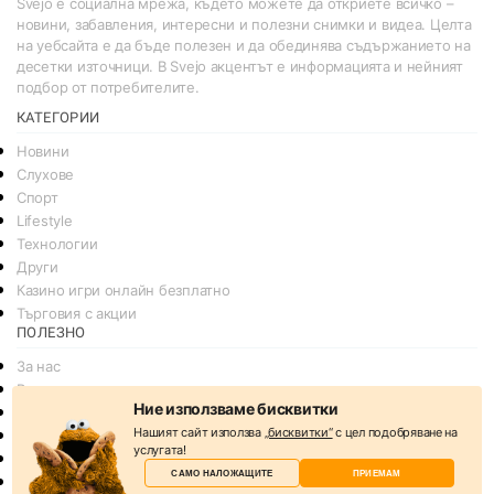
Svejo е социална мрежа, където можете да откриете всичко –
новини, забавления, интересни и полезни снимки и видеа. Целта
на уебсайта е да бъде полезен и да обединява съдържанието на
десетки източници. В Svejo акцентът е информацията и нейният
подбор от потребителите.
КАТЕГОРИИ
Новини
Слухове
Спорт
Lifestyle
Технологии
Други
Казино игри онлайн безплатно
Търговия с акции
ПОЛЕЗНО
За нас
Реклама
Ние използваме бисквитки
Общи условия
Нашият сайт използва
„бисквитки“
с цел подобряване на
Условия за споделяне
услугата!
Политика за поверителснот
САМО НАЛОЖАЩИТЕ
ПРИЕМАМ
Политика на Бисквитките