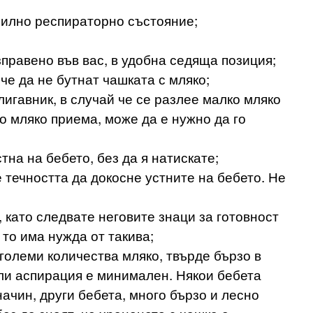
билно респираторно състояние;
зправено във вас, в удобна седяща позиция;
че да не бутнат чашката с мляко;
лигавник, в случай че се разлее малко мляко
ко мляко приема, може да е нужно да го
на на бебето, без да я натискате;
 течността да докосне устните на бебето. Не
 като следвате неговите знаци за готовност
 то има нужда от такива;
 големи количества мляко, твърде бързо в
или аспирация е минимален. Някои бебета
начин, други бебета, много бързо и лесно