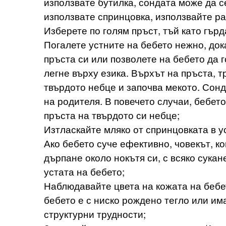
използвате бутилка, сондата може да с
използвате спринцовка, използвайте р
Изберете по голям пръст, тъй като гър
Погалете устните на бебето нежно, док
пръста си или позволете на бебето да г
легне върху езика. Върхът на пръста, т
твърдото небце и започва мекото. Сонд
на родителя. В повечето случаи, бебет
пръста на твърдото си небце;
Изтласкайте мляко от спринцовката в у
Ако бебето суче ефективно, човекът, к
дърпане около нокътя си, с всяко сукане
устата на бебето;
Наблюдавайте цвета на кожата на бебет
бебето е с ниско рождено тегло или им
структурни трудности;