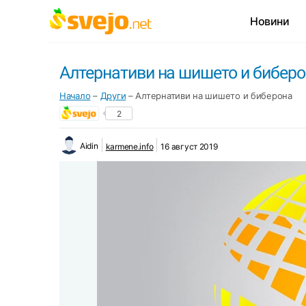
Новини
Алтернативи на шишето и бибер
Начало
–
Други
–
Алтернативи на шишето и биберона
2
Aidin
karmene.info
16 август 2019