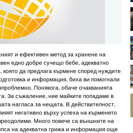
сният и ефективен метод за хранене на
свен едно добре сучещо бебе, адекватно
, която да предлага кърмене според нуждите
подготовка и информация, биха ви помогнали
зпроблемно. Понякога, обаче очакванията
та. За съжаление, ние майките попадаме в
шата нагласа за нещата. В действителност,
лияят негативно върху успеха на кърменето
 преодолими. Много повече са външните на
липса на адекватна грижа и информация още