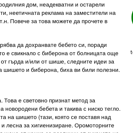
 родилния дом, неадекватни и остарели
ти, неетичната реклама на заместители на
.н. Повече за това можете да прочете в
 трябва да дохранвате бебето си, поради
 то е свикнало с биберона от болницата още
t
 от гърда и/или от шише, следните идеи за
а шишето и биберона, биха ви били полезни.
 Това е световно признат метод за
а новородени бебета и такива с ниско тегло.
та на шишето (тази, която се поставя над
а и лесна за хигиенизиране. Оромоторните