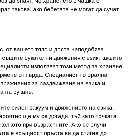
ез да знаят, че храненето с чашка е
ат такова, ако бебетата не могат да сучат
ас, от вашето тяло и доста наподобява
и същите сукателни движения с език, каквито
пециалисти използват този метод за хранене
кърмене от гърда. Специалист по орална
упражнения за раздвижване на езика и
а на сукане.
тите силен вакуум и движението на езика.
ероятно ще му се догади, тъй като точката
 колкото при възрастните. Ако се случи
лта е всъщност пръста ви да стигне до