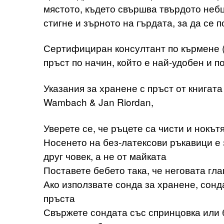
мястото, където свършва твърдото небц
стигне и зърното на гърдата, за да се 
Сертифициран консултант по кърмене (I
пръст по начин, който е най-удобен и п
Указания за хранене с пръст от книгата
Wambach & Jan Riordan,
Уверете се, че ръцете са чисти и нокът
Носенето на без-латексови ръкавици е 
друг човек, а не от майката
Поставете бебето така, че неговата гла
Ако използвате сонда за хранене, сонд
пръста
Свържете сондата със спринцовка или б