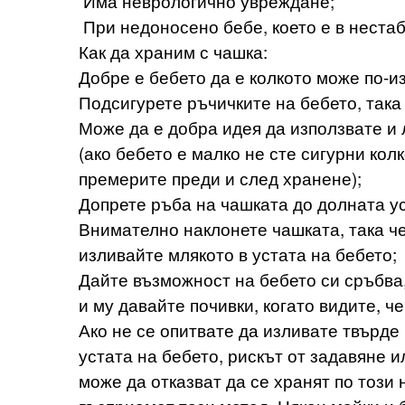
Има неврологично увреждане;
При недоносено бебе, което е в неста
Как да храним с чашка:
Добре е бебето да е колкото може по-и
Подсигурете ръчичките на бебето, така 
Може да е добра идея да използвате и 
(ако бебето е малко не сте сигурни кол
премерите преди и след хранене);
Допрете ръба на чашката до долната уст
Внимателно наклонете чашката, така че
изливайте млякото в устата на бебето;
Дайте възможност на бебето си сръбва,
и му давайте почивки, когато видите, че
Ако не се опитвате да изливате твърде
устата на бебето, рискът от задавяне 
може да отказват да се хранят по този 