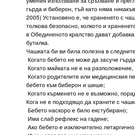
умения използвани за сръбване и прег
гърда и биберон, тъй като няма никакъв
2005) Установено е, че храненето с ча
толкова безопасно, колкото и хранене
в Обединеното кралство дават добавка 
бутилка.
Чашката би ви била полезна в следните
Когато бебето не може да засуче гърдат
Когато майката не е на разположение, 
Когато родителите или медицинския пе
бебето към биберон и шише;
Когато кърменето не е възможно, пора
Кога не е подходящо да храните с чашк
Бебето наскоро е било екстубирано;
Има слаб рефлекс на гадене;
Ако бебето е изключително летаргично