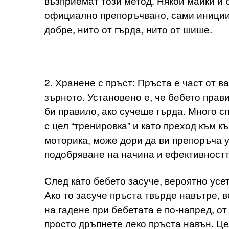
възприемат този метод. Някои майки и б
официално препоръчвано, сами инициир
добре, нито от гърда, нито от шише.
2. Хранене с пръст: Пръста е част от в
зърното. Установено е, че бебето прав
би правило, ако сучеше гърда. Много с
с цел “тренировка” и като преход към 
моторика, може дори да ви препоръча 
подобряване на начина и ефективностт
След като бебето засуче, вероятно усе
Ако то засуче пръста твърде навътре, в
на гадене при бебетата е по-напред, от
просто дръпнeте леко пръста навън. Це