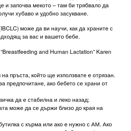
е и започва мекото – там би трябвало да
получи хубаво и удобно засукване.
BCLC) може да ви научи, как да храните с
одходящ за вас и вашето бебе.
 “Breastfeeding and Human Lactation” Karen
я на пръста, който ще използвате е отрязан.
за предпочитане, ако бебето се храни от
вичка да е стабилна и леко назад;
ата може да се държи близо до края на
утилка с кърма или ако е нужно с АМ. Ако