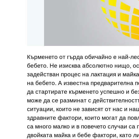
Кърменето от гърда обичайно е най-ле
бебето. Не изисква абсолютно нищо, о
задействан процес на лактация и майка
на бебето. А известна предварителна 
да стартирате кърменето успешно и бе
може да се разминат с действителност
ситуации, които не зависят от нас и на
здравните фактори, които могат да пов
са много малко и в повечето случаи са
двойката майка и бебе фактори, като 