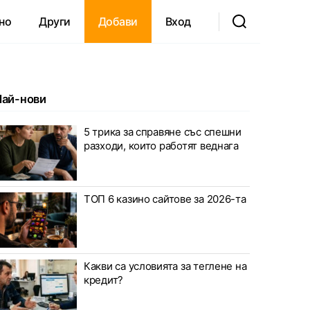
но
Други
Добави
Вход
Най-нови
5 трика за справяне със спешни
разходи, които работят веднага
ТОП 6 казино сайтове за 2026-та
Какви са условията за теглене на
кредит?