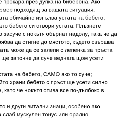
е прокара през дупка на биберона. Ако
азмер подходящ за вашата ситуация;
дата обичайно изпълва устата на бебето;
ато бебето си отвори устата. Плъзнете
о засуче с нокътя обърнат надолу, така че да
рябва да стигне до мястото, където свършва
ата може да се залепи с лепенка за пръста
о ще започне да суче веднага щом усети
стата на бебето, САМО ако то суче;
ойто храни бебето с пръст ще усети силно
, като че нокътя отива все по-дълбоко в
о и други витални знаци, особено ако
а слаб мускулен тонус или орално