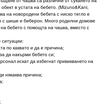
лъщане от чашка са различни от сукането на
 обект в устата на бебето. (Mizuno&Kani,
шка на новородени бебета с ниско тегло е
то с шише и биберон. Много родилни домове
на бебето с помощта на чашка, вместо с
 ситуации:
а по каквато и да е причина;
за да накърми бебето си;
рсонал искат да избегнат привикването на
ди някаква причина;
а:
;