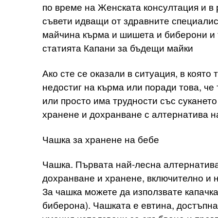
по време на Женската консултация и в
съвети идващи от здравните специалис
майчина кърма и шишета и биберони и т
статията Капани за бъдещи майки
Ако сте се оказали в ситуация, в която
недостиг на кърма или поради това, че
или просто има трудности със сукането
хранене и дохранване с алтернатива н
Чашка за хранене на бебе
Чашка. Първата най-лесна алтернатива.
дохранване и хранене, включително и н
За чашка можете да използвате капачка
биберона). Чашката е евтина, достъпн