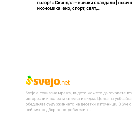
позор! :: Скандал – всички скандали | новин
икономика, еко, спорт, свят,…
Svejo е социална мрежа, където можете да откриете вси
интересни и полезни снимки и видеа. Целта на уебсайта
обединява съдържанието на десетки източници. В Svejo
нейният подбор от потребителите.