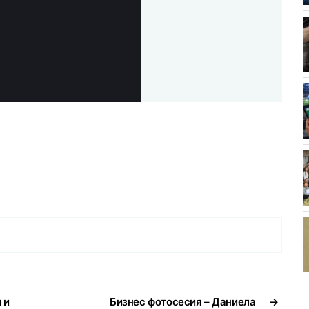
 и
Бизнес фотосесия – Даниела
→