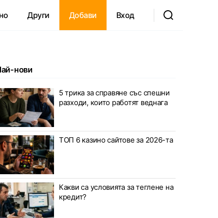
но
Други
Добави
Вход
Най-нови
5 трика за справяне със спешни
разходи, които работят веднага
ТОП 6 казино сайтове за 2026-та
Какви са условията за теглене на
кредит?