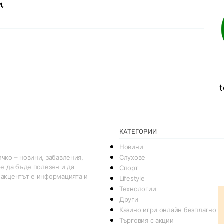
и,
t
КАТЕГОРИИ
Новини
Слухове
чко – новини, забавления,
 е да бъде полезен и да
Спорт
 акцентът е информацията и
Lifestyle
Технологии
Други
Казино игри онлайн безплатно
Търговия с акции