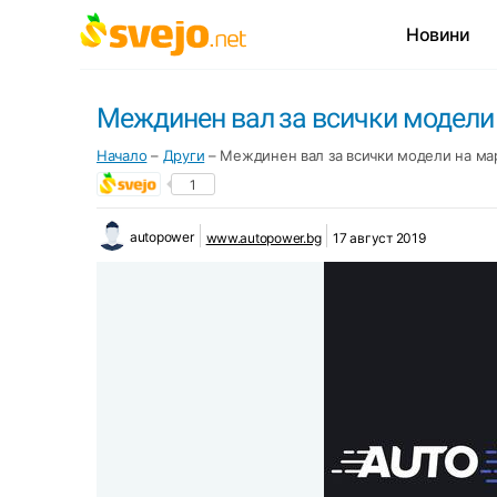
Новини
Междинен вал за всички модели 
Начало
–
Други
–
Междинен вал за всички модели на мар
1
autopower
www.autopower.bg
17 август 2019