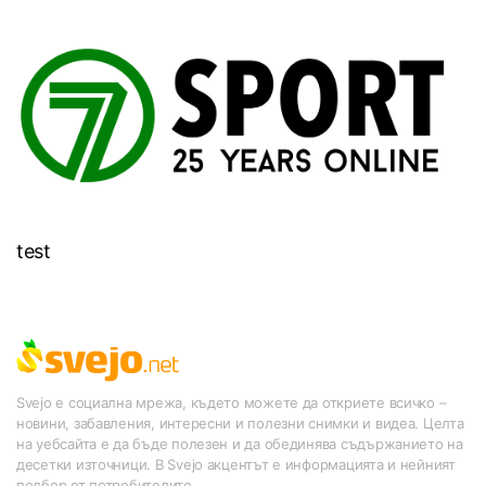
test
Svejo е социална мрежа, където можете да откриете всичко –
новини, забавления, интересни и полезни снимки и видеа. Целта
на уебсайта е да бъде полезен и да обединява съдържанието на
десетки източници. В Svejo акцентът е информацията и нейният
подбор от потребителите.