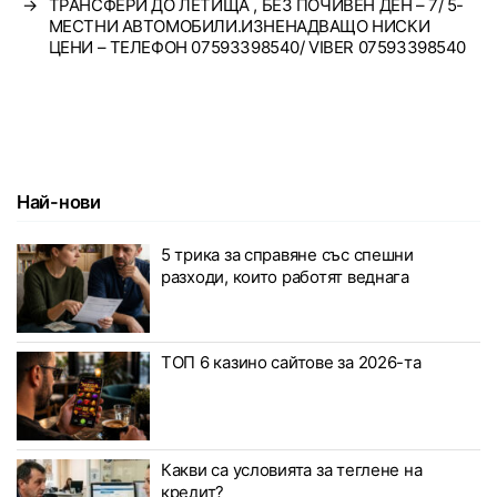
→
ТРАНСФЕРИ ДО ЛЕТИЩА , БЕЗ ПОЧИВЕН ДЕН – 7/ 5-
МЕСТНИ АВТОМОБИЛИ.ИЗНЕНАДВАЩО НИСКИ
ЦЕНИ – ТЕЛЕФОН 07593398540/ VIBER 07593398540
Най-нови
5 трика за справяне със спешни
разходи, които работят веднага
ТОП 6 казино сайтове за 2026-та
Какви са условията за теглене на
кредит?