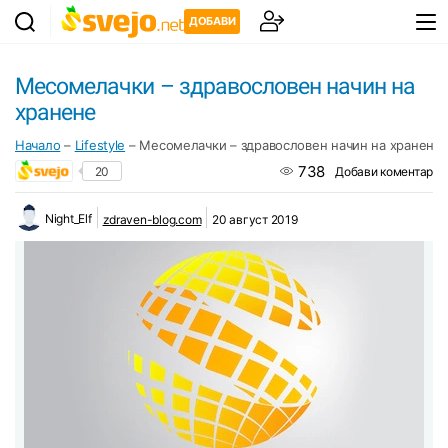
ДОБАВИ
Месомелачки – здравословен начин на
хранене
Начало
–
Lifestyle
–
Месомелачки – здравословен начин на хранене
738
20
Добави коментар
Night_Elf
zdraven-blog.com
20 август 2019