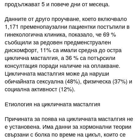
продължават 5 и повече дни от месеца.
Данните от друго проучване, което включвало
1,171 пременопаузални пациентки постъпили в
гинекологична клиника, показало, че 69 %
съобщили за редовен предменструален
дискомфорт, 11% са имали средна до остра
циклична масталгия, а 36 % са потърсили
консултация поради наличие на оплакване.
Цикличната масталгия може да наруши
обичайната сексуална (48%), физическа (37%) и
социална активност (12%).
Етиология на цикличната масталгия
Причината за поява на цикличната масталгия не
е установена. Има данни за хормонални теории
свързани с болка по време на цикъл, които се