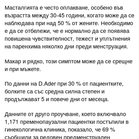
Масталгията е често оплакване, особено във
възрастта между 30-45 години, когато може да се
наблюдава при над 50 % от жените. Необходимо
е да се отбележи, че е нормално да се появява
повишена чувствителност, тежест и уплътнения
на паренхима няколко дни преди менструация.
Макар и рядко, този симптом може да се срещне
и при мъжете.
По данни на D.Ader при 30 % от пациентките,
болките са със средна силна степен и
продължават 5 и повече дни от месеца.
Данните от друго проучване, което включвало
1,171 пременопаузални пациентки постъпили в
гинекологична клиника, показало, че 69 %
съобщили за редовен предменструален