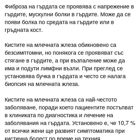
Фиброза на гърдата се проявява с напрежение в
гърдите, мускулни болки в гърдите. Може да се
появи болка по средата на гърдите или в
гръдната кост.
Кистите на млечната жлеза обикновено са
безсимптомни, но понякога се проявяват със
стягане в гърдите, а при възпаление може да
има и подути лимфни възли. При преглед се
установява бучка в гърдата и често се налага
биопсия на млечната жлеза.
Кистите на млечната жлеза са най-честото
заболяване, поради което пациентите постъпват
в клиниката по диагностика и лечение на
заболявания на гърдата. Установено е, че 10,7 %
от всички жени ще развият симптоматика при
кистична болест по време на техния