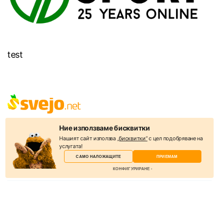
test
Svejo е социална мрежа, където можете да откриете всичко –
Ние използваме бисквитки
новини, забавления, интересни и полезни снимки и видеа. Целта
Нашият сайт използва
„бисквитки“
с цел подобряване на
на уебсайта е да бъде полезен и да обединява съдържанието на
услугата!
десетки източници. В Svejo акцентът е информацията и нейният
САМО НАЛОЖАЩИТЕ
ПРИЕМАМ
подбор от потребителите.
КОНФИГУРИРАНЕ
КАТЕГОРИИ
Новини
Избери бисквитки
Слухове
Бисквитките са малки текстови файлове, които
Спорт