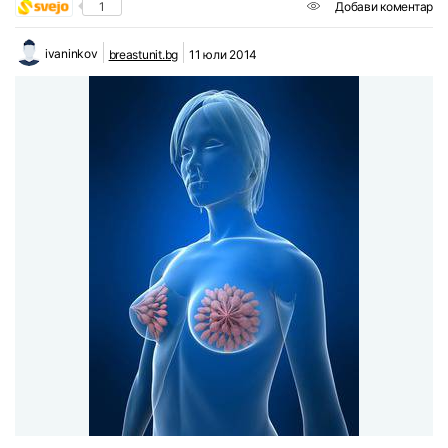
1
Добави коментар
ivaninkov
breastunit.bg
11 юли 2014