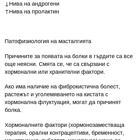
↓Нива на андрогени
↑Нива на пролактин
Патофизиология на масталгията
Причините за появата на болки в гърдите са все
още неясни. Смята се, че са свързани с
хормонални или хранителни фактори.
Ако има наличие на фиброкистична болест,
растежът и уголемяването на кистата с
хормонална флуктуация, могат да причинят
болка.
Хормоналните фактори (хормонозаместваща
терапия, орални контрацептиви, бременност,
менструация, пубертет, менопауза) може да