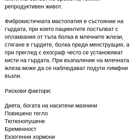
репродуктивен живот.
Фиброкистичната мастопатия е състояние на
гърдата, при което пациентите постъпват с
оплаквания от тъпа болка в млечните жлези,
стягане в гърдите, болка преди менструация, а
при преглед с ехограф често се установяват
кисти на гърдата. При възпаление на млечната
жлеза може да се наблюдават подути лимфни
възли.
Рискови фактори:
Диета, богата на наситени мазнини
Повишено тегло
Тютюнопушене
Бременност
Екзогенни хормони