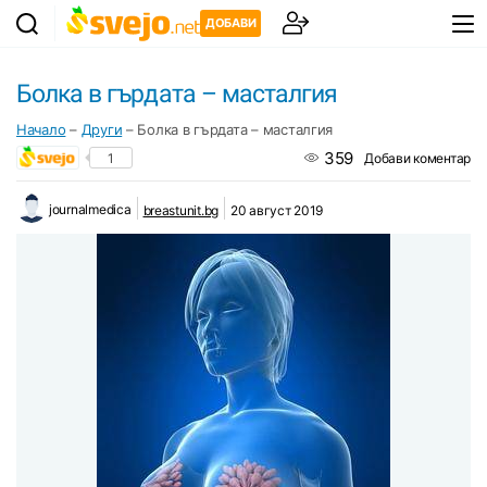
ДОБАВИ
Болка в гърдата – масталгия
Начало
–
Други
–
Болка в гърдата – масталгия
359
1
Добави коментар
journalmedica
breastunit.bg
20 август 2019