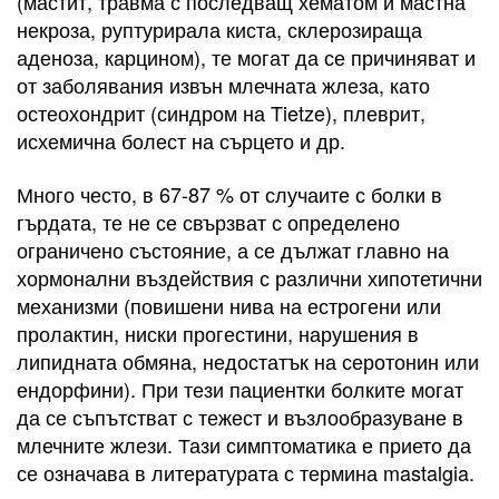
(мастит, травма с последващ хематом и мастна
некроза, руптурирала киста, склерозираща
аденоза, карцином), те могат да се причиняват и
от заболявания извън млечната жлеза, като
остеохондрит (синдром на Tietze), плеврит,
исхемична болест на сърцето и др.
Много често, в 67-87 % от случаите с болки в
гърдата, те не се свързват с определено
ограничено състояние, а се дължат главно на
хормонални въздействия с различни хипотетични
механизми (повишени нива на естрогени или
пролактин, ниски прогестини, нарушения в
липидната обмяна, недостатък на серотонин или
ендорфини). При тези пациентки болките могат
да се съпътстват с тежест и възлообразуване в
млечните жлези. Тази симптоматика е прието да
се означава в литературата с термина mastalgia.