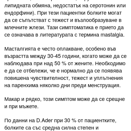
липидната обмяна, недостатък на серотонин или
ендорфини). При тези пациентки болките могат
да се съпътстват с тежест и възлообразуване в
млечните жлези. Тази симптоматика е прието да
се означава в литературата с термина mastalgia.
Масталгията е често оплакване, особено във
възрастта между 30-45 години, когато може да се
наблюдава при над 50 % от жените. Необходимо
е да се отбележи, че е нормално да се появява
повишена чувствителност, тежест и уплътнения
на паренхима няколко дни преди менструация.
Макар и рядко, този симптом може да се срещне
и при мъжете.
По данни на D.Ader при 30 % от пациентките,
болките са със средна силна степен и