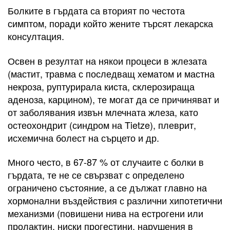
Болките в гърдата са вторият по честота
симптом, поради който жените търсят лекарска
консултация.
Освен в резултат на някои процеси в жлезата
(мастит, травма с последващ хематом и мастна
некроза, руптурирала киста, склерозираща
аденоза, карцином), те могат да се причиняват и
от заболявания извън млечната жлеза, като
остеохондрит (синдром на Tietze), плеврит,
исхемична болест на сърцето и др.
Много често, в 67-87 % от случаите с болки в
гърдата, те не се свързват с определено
ограничено състояние, а се дължат главно на
хормонални въздействия с различни хипотетични
механизми (повишени нива на естрогени или
пролактин, ниски прогестини, нарушения в