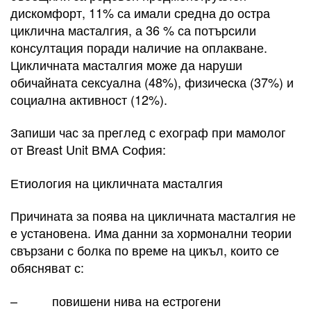
дискомфорт, 11% са имали средна до остра
циклична масталгия, а 36 % са потърсили
консултация поради наличие на оплакване.
Цикличната масталгия може да наруши
обичайната сексуална (48%), физическа (37%) и
социална активност (12%).
Запиши час за преглед с ехограф при мамолог
от Breast Unit ВМА София:
Етиология на цикличната масталгия
Причината за поява на цикличната масталгия не
е установена. Има данни за хормонални теории
свързани с болка по време на цикъл, които се
обясняват с:
– повишени нива на естрогени