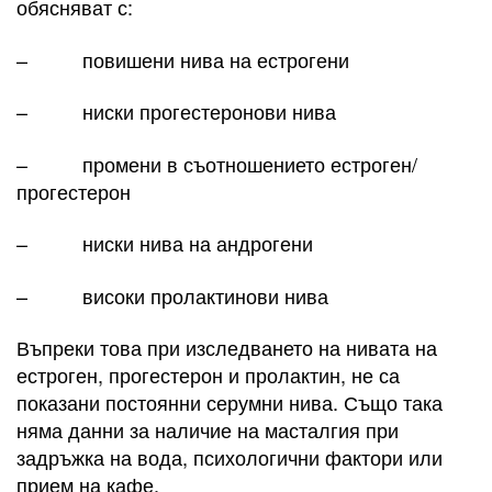
обясняват с:
– повишени нива на естрогени
– ниски прогестеронови нива
– промени в съотношението естроген/
прогестерон
– ниски нива на андрогени
– високи пролактинови нива
Въпреки това при изследването на нивата на
естроген, прогестерон и пролактин, не са
показани постоянни серумни нива. Също така
няма данни за наличие на масталгия при
задръжка на вода, психологични фактори или
прием на кафе.