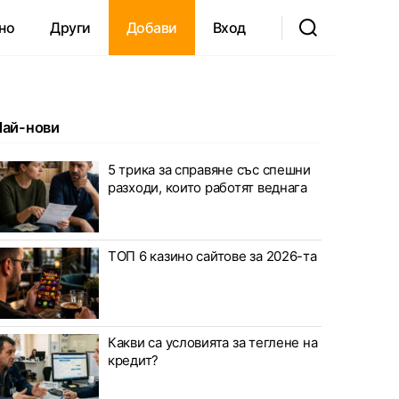
но
Други
Добави
Вход
Най-нови
5 трика за справяне със спешни
разходи, които работят веднага
ТОП 6 казино сайтове за 2026-та
Какви са условията за теглене на
кредит?