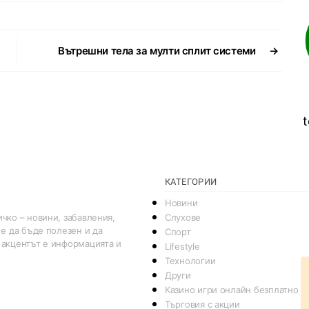
Вътрешни тела за мулти сплит системи
→
t
КАТЕГОРИИ
Новини
Слухове
чко – новини, забавления,
 е да бъде полезен и да
Спорт
 акцентът е информацията и
Lifestyle
Технологии
Други
Казино игри онлайн безплатно
Търговия с акции