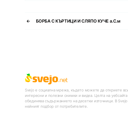
←
БОРБА С КЪРТИЦИ И СЛЯПО КУЧЕ а.С.м
Svejo е социална мрежа, където можете да откриете вси
интересни и полезни снимки и видеа. Целта на уебсайта
обединява съдържанието на десетки източници. В Svejo
нейният подбор от потребителите.