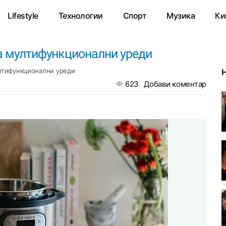
Lifestyle
Технологии
Спорт
Музика
Ки
на мултифункционални уреди
ултифункционални уреди
623
Добави коментар