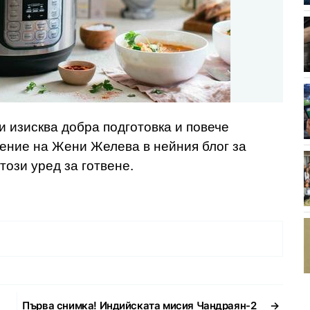
 изисква добра подготовка и повече
ение на Жени Желева в нейния блог за
този уред за готвене.
Първа снимка! Индийската мисия Чандраян-2
→