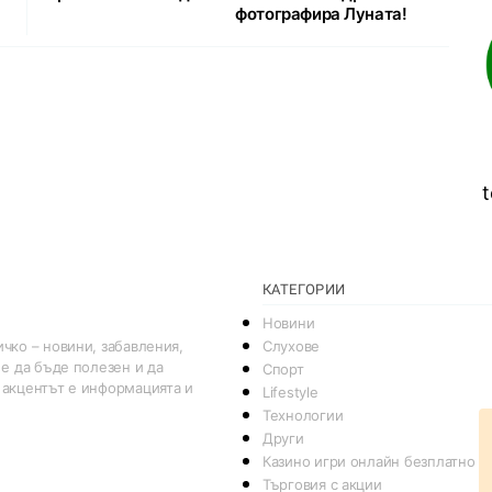
фотографира Луната!
t
КАТЕГОРИИ
Новини
Слухове
чко – новини, забавления,
 е да бъде полезен и да
Спорт
 акцентът е информацията и
Lifestyle
Технологии
Други
Казино игри онлайн безплатно
Търговия с акции