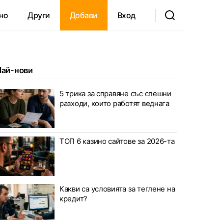
но
Други
Добави
Вход
Най-нови
5 трика за справяне със спешни
разходи, които работят веднага
ТОП 6 казино сайтове за 2026-та
Какви са условията за теглене на
кредит?