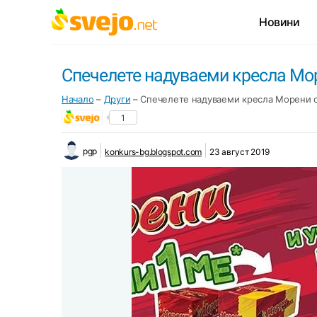
Новини
Спечелете надуваеми кресла Мо
Начало
–
Други
–
Спечелете надуваеми кресла Морени 
1
pgp
konkurs-bg.blogspot.com
23 август 2019