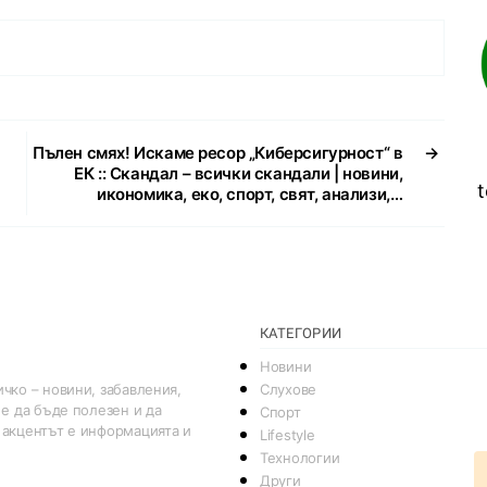
Пълен смях! Искаме ресор „Киберсигурност“ в
→
ЕК :: Скандал – всички скандали | новини,
t
икономика, еко, спорт, свят, анализи,…
КАТЕГОРИИ
Новини
Слухове
чко – новини, забавления,
 е да бъде полезен и да
Спорт
 акцентът е информацията и
Lifestyle
Технологии
Други