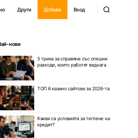
но
Други
Добави
Вход
Най-нови
5 трика за справяне със спешни
разходи, които работят веднага
ТОП 6 казино сайтове за 2026-та
Какви са условията за теглене на
кредит?