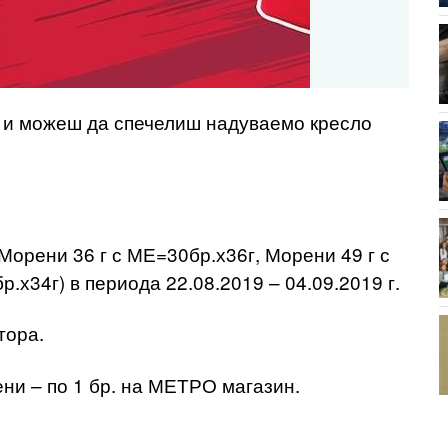
 и можеш да спечелиш надуваемо кресло
рени 36 г с МЕ=30бр.х36г, Морени 49 г с
.х34г) в периода 22.08.2019 – 04.09.2019 г.
тора.
ни – по 1 бр. на МЕТРО магазин.