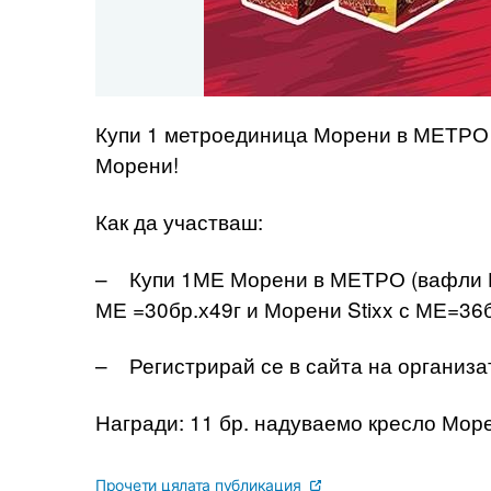
Купи 1 метроединица Морени в МЕТРО
Морени!
Как да участваш:
– Купи 1МЕ Морени в МЕТРО (вафли Мо
МЕ =30бр.х49г и Морени Stixx с МЕ=36бр
– Регистрирай се в сайта на организа
Награди: 11 бр. надуваемо кресло Море
Прочети цялата публикация