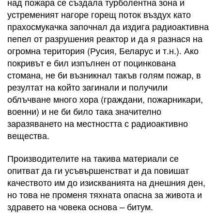
над пожара се създала турболентна зона и
устременият нагоре горещ поток въздух като
прахосмукачка започнал да издига радиоактивна
пепел от разрушения реактор и да я разнася на
огромна територия (Русия, Беларус и т.н.). Ако
покривът е бил изпълнен от поцинкована
стомана, не би възникнал такъв голям пожар, в
резултат на който загинали и получили
облъчване много хора (граждани, пожарникари,
военни) и не би било така значително
заразяването на местността с радиоактивно
вещества.
Производителите на такива материали се
опитват да ги усъвършенстват и да повишат
качеството им до изискванията на днешния ден,
но това не променя тяхната опасна за живота и
здравето на човека основа – битум.