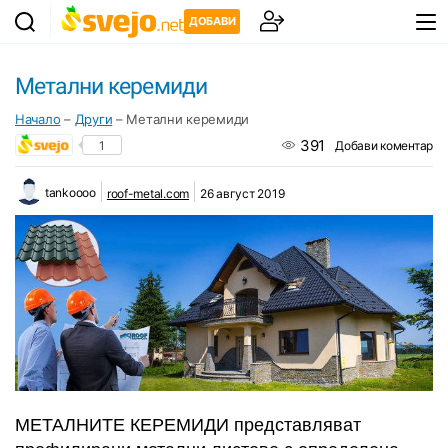
ДОБАВИ
Метални керемиди
Начало
–
Други
–
Метални керемиди
391
1
Добави коментар
tankoooo
roof-metal.com
26 август 2019
МЕТАЛНИТЕ КЕРЕМИДИ представляват