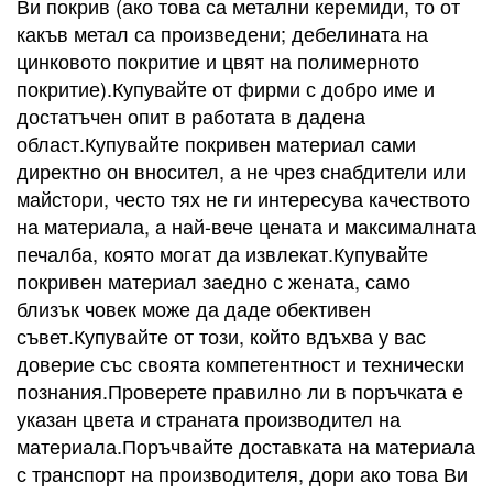
Ви покрив (ако това са метални керемиди, то от
какъв метал са произведени; дебелината на
цинковото покритие и цвят на полимерното
покритие).Купувайте от фирми с добро име и
достатъчен опит в работата в дадена
област.Купувайте покривен материал сами
директно он вносител, а не чрез снабдители или
майстори, често тях не ги интересува качеството
на материала, а най-вече цената и максималната
печалба, която могат да извлекат.Купувайте
покривен материал заедно с жената, само
близък човек може да даде обективен
съвет.Купувайте от този, който вдъхва у вас
доверие със своята компетентност и технически
познания.Проверете правилно ли в поръчката е
указан цвета и страната производител на
материала.Поръчвайте доставката на материала
с транспорт на производителя, дори ако това Ви