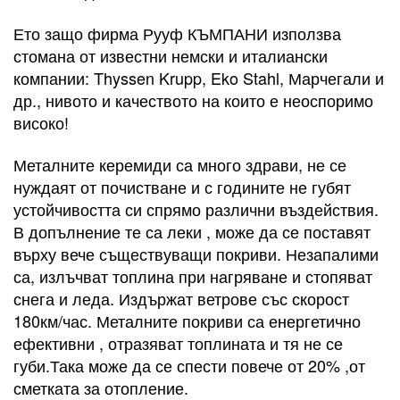
Ето защо фирма Рууф КЪМПАНИ използва
стомана от известни немски и италиански
компании: Thyssen Krupp, Eko Stahl, Марчегали и
др., нивото и качеството на които е неоспоримо
високо!
Металните керемиди са много здрави, не се
нуждаят от почистване и с годините не губят
устойчивостта си спрямо различни въздействия.
В допълнение те са леки , може да се поставят
върху вече съществуващи покриви. Незапалими
са, излъчват топлина при нагряване и стопяват
снега и леда. Издържат ветрове със скорост
180км/час. Металните покриви са енергетично
ефективни , отразяват топлината и тя не се
губи.Така може да се спести повече от 20% ,от
сметката за отопление.