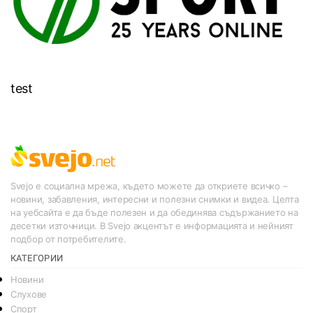
test
Svejo е социална мрежа, където можете да откриете всичко –
новини, забавления, интересни и полезни снимки и видеа. Целта
на уебсайта е да бъде полезен и да обединява съдържанието на
десетки източници. В Svejo акцентът е информацията и нейният
подбор от потребителите.
КАТЕГОРИИ
Новини
Слухове
Спорт