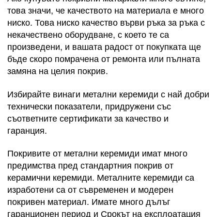
това значи, че качеството на материала е много
ниско. Това ниско качество върви ръка за ръка с
некачествено оборудване, с което те са
произведени, и вашата радост от покупката ще
бъде скоро помрачена от ремонта или пълната
замяна на целия покрив.
Избирайте винаги метални керемиди с най добри
технически показатели, придружени със
съответните сертификати за качество и
гаранция.
Покривите от метални керемиди имат много
предимства пред стандартния покрив от
керамични керемиди. Металните керемиди са
изработени са от съвременен и модерен
покривен материал. Имате много дълъг
гаранционен период и Срокът на експлоатация