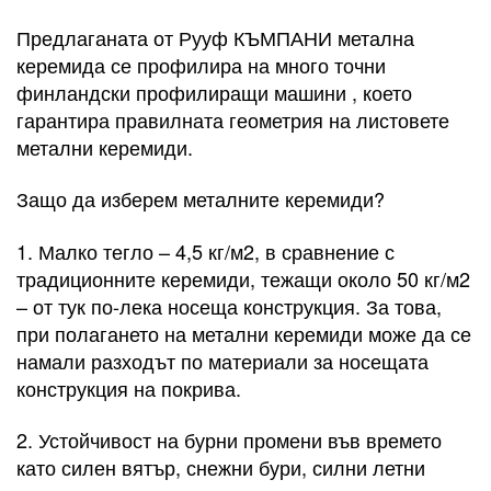
Предлаганата от Рууф КЪМПАНИ метална
керемида се профилира на много точни
финландски профилиращи машини , което
гарантира правилната геометрия на листовете
метални керемиди.
Защо да изберем металните керемиди?
1. Малко тегло – 4,5 кг/м2, в сравнение с
традиционните керемиди, тежащи около 50 кг/м2
– от тук по-лека носеща конструкция. За това,
при полагането на метални керемиди може да се
намали разходът по материали за носещата
конструкция на покрива.
2. Устойчивост на бурни промени във времето
като силен вятър, снежни бури, силни летни