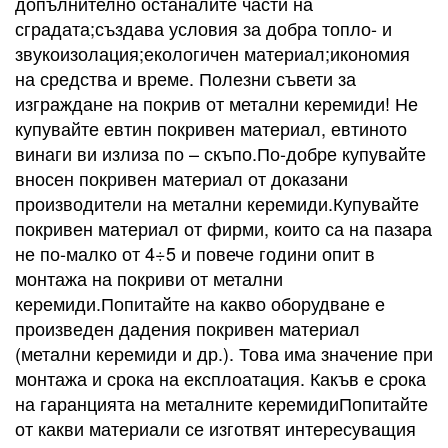
допълнително останалите части на
сградата;създава условия за добра топло- и
звукоизолация;екологичен материал;икономия
на средства и време. Полезни съвети за
изграждане на покрив от метални керемиди! Не
купувайте евтин покривен материал, евтиното
винаги ви излиза по – скъпо.По-добре купувайте
вносен покривен материал от доказани
производители на метални керемиди.Купувайте
покривен материал от фирми, които са на пазара
не по-малко от 4÷5 и повече години опит в
монтажа на покриви от метални
керемиди.Попитайте на какво оборудване е
произведен дадения покривен материал
(метални керемиди и др.). Това има значение при
монтажа и срока на експлоатация. Какъв е срока
на гаранцията на металните керемидиПопитайте
от какви материали се изготвят интересуващия