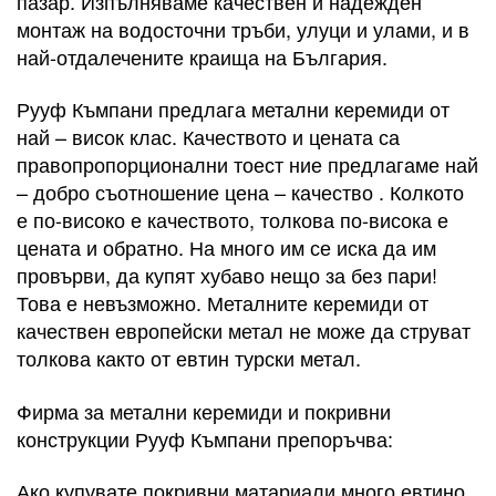
пазар. Изпълняваме качествен и надежден
монтаж на водосточни тръби, улуци и улами, и в
най-отдалечените краища на България.
Рууф Къмпани предлага метални керемиди от
най – висок клас. Качеството и цената са
правопропорционални тоест ние предлагаме най
– добро съотношение цена – качество . Колкото
е по-високо е качеството, толкова по-висока е
цената и обратно. На много им се иска да им
провърви, да купят хубаво нещо за без пари!
Това е невъзможно. Металните керемиди от
качествен европейски метал не може да струват
толкова както от евтин турски метал.
Фирма за метални керемиди и покривни
конструкции Рууф Къмпани препоръчва:
Ако купувате покривни матариали много евтино,