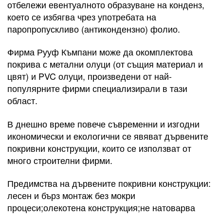
отбележи евентуалното образуване на конденз,
което се избягва чрез употребата на
паропропускливо (антикондензно) фолио.
Фирма Рууф Къмпани може да окомплектова
покрива с метални олуци (от същия материал и
цвят) и PVC олуци, произведени от най-
популярните фирми специализирали в тази
област.
В днешно време повече съвременни и изгодни
икономически и екологични се явяват дървените
покривни конструкции, които се използват от
много строителни фирми.
Предимства на дървените покривни конструкции:
лесен и бърз монтаж без мокри
процеси;олекотена конструкция;не натоварва