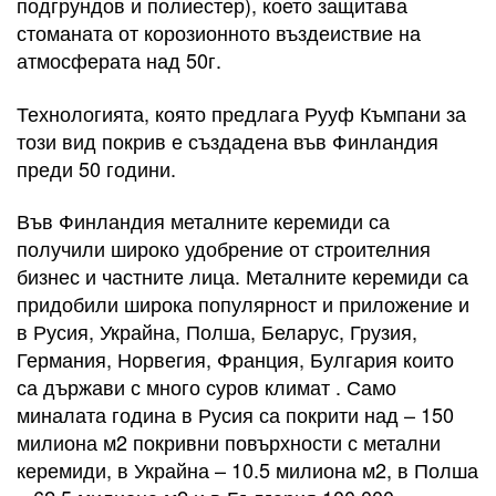
подгрундов и полиестер), което защитава
стоманата от корозионното въздеиствие на
атмосферата над 50г.
Технологията, която предлага Рууф Къмпани за
този вид покрив е създадена във Финландия
преди 50 години.
Във Финландия металните керемиди са
получили широко удобрение от строителния
бизнес и частните лица. Металните керемиди са
придобили широка популярност и приложение и
в Русия, Украйна, Полша, Беларус, Грузия,
Германия, Норвегия, Франция, Булгария които
са държави с много суров климат . Само
миналата година в Русия са покрити над – 150
милиона м2 покривни повърхности с метални
керемиди, в Украйна – 10.5 милиона м2, в Полша