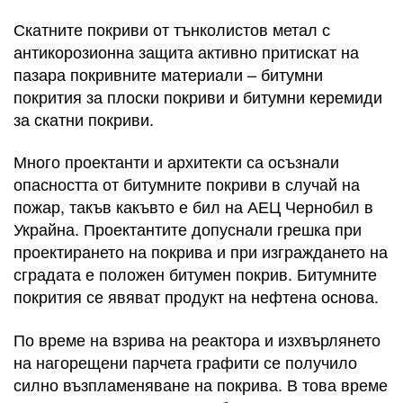
Скатните покриви от тънколистов метал с
антикорозионна защита активно притискат на
пазара покривните материали – битумни
покрития за плоски покриви и битумни керемиди
за скатни покриви.
Много проектанти и архитекти са осъзнали
опасността от битумните покриви в случай на
пожар, такъв какъвто е бил на АЕЦ Чернобил в
Украйна. Проектантите допуснали грешка при
проектирането на покрива и при изграждането на
сградата е положен битумен покрив. Битумните
покрития се явяват продукт на нефтена основа.
По време на взрива на реактора и изхвърлянето
на нагорещени парчета графити се получило
силно възпламеняване на покрива. В това време