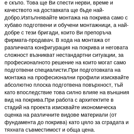
е скъпо. Това ще Ви спести нерви, време и
качеството на доставката ще бъде най-
добро.Изпълнявайте монтажа на покрива само с
хубаво подготвени и обучени монтажници, а най-
добре с тези бригади, които Ви препоръча
фирмата-продавач. В хода на монтажа от
различната конфигурация на покрива и неговата
сложност възникват нестандартни ситуации, за
професионалното решение на които могат само
подготвени специалисти.При подготовката на
монтажа на професионални профили изисквайте
абсолютно плоска подготвена повърхност, тъй
като впоследствие това силно влияе на външния
вид на покрива.При работа с архитектите в
стадий на проекта изисквайте икономическа
оценка на различните видове материали (от
фундамента до покрива) като цяло за сградата и
тяхната съвместимост и обща цена.