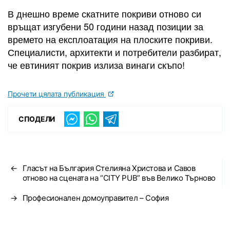
В днешно време скатните покриви отново си
връщат изгубени 50 години назад позиции за
времето на експлоатация на плоските покриви.
Специалисти, архитекти и потребители разбират,
че евтиният покрив излиза винаги скъпо!
Прочети цялата публикация
СПОДЕЛИ
←
Гласът на България Стелияна Христова и Савов
отново на сцената на “CITY PUB” във Велико Търново
→
Професионален домоуправител – София