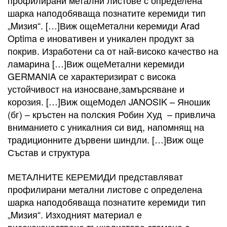
профилирани метални листове с определена
шарка наподобяваща познатите керемиди тип
„Mизия“. […]Виж ощеМетални керемиди Arad
Optima е иновативен и уникален продукт за
покрив. Изработени са от най-високо качество на
ламарина […]Виж ощеМетални керемиди
GERMANIA се характеризират с висока
устойчивост на износване,замърсяване и
корозия. […]Виж ощеМодел JANOSIK – Яношик
(бг) – кръстен на полския Робин Худ – привлича
вниманието с уникалния си вид, напомнящ на
традиционните дървени шиндли. […]Виж още
Състав и структура
МЕТАЛНИТЕ КЕРЕМИДИ представляват
профилирани метални листове с определена
шарка наподобяваща познатите керемиди тип
„Mизия“. Изходният материал е
висококачествена тънколистова стомана с