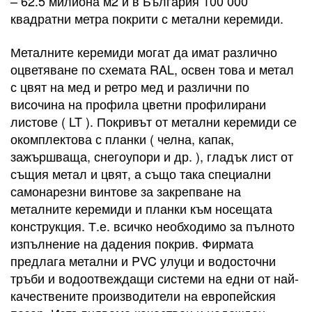
– 62.5 милиона м2 и в България 100 000
квадратни метра покрити с метални керемиди.
Металните керемиди могат да имат различно
оцветяване по схемата RAL, освен това и метал
с цвят на мед и ретро мед и различни по
височина на профила цветни профилирани
листове ( LT ). Покривът от метални керемиди се
окомплектова с планки ( челна, капак,
зажършваща, снегоупори и др. ), гладък лист от
същия метал и цвят, а също така специални
самонарезни винтове за закрепване на
металните керемиди и планки към носещата
конструкция. Т.е. всичко необходимо за пълното
изпълнение на дадения покрив. Фирмата
предлага метални и PVC улуци и водосточни
тръби и водоотвеждащи системи на едни от най-
качествените производители на европейския