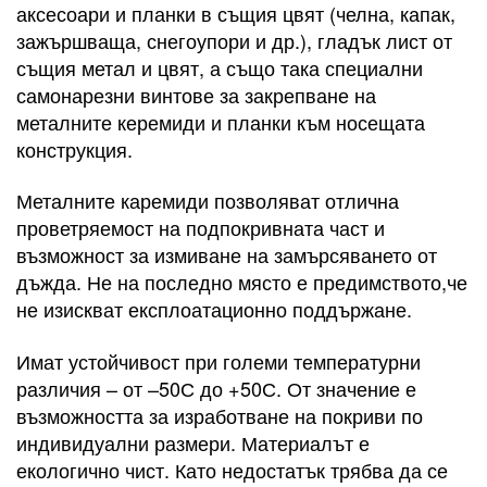
аксесоари и планки в същия цвят (челна, капак,
зажършваща, снегоупори и др.), гладък лист от
същия метал и цвят, а също така специални
самонарезни винтове за закрепване на
металните керемиди и планки към носещата
конструкция.
Металните каремиди позволяват отлична
проветряемост на подпокривната част и
възможност за измиване на замърсяването от
дъжда. Не на последно място е предимството,че
не изискват експлоатационно поддържане.
Имат устойчивост при големи температурни
различия – от –50С до +50С. От значение е
възможността за изработване на покриви по
индивидуални размери. Материалът е
екологично чист. Като недостатък трябва да се