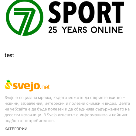
test
Svejo е социална мрежа, където можете да откриете всичко –
новини, забавления, интересни и полезни снимки и видеа. Целта
на уебсайта е да бъде полезен и да обединява съдържанието на
десетки източници. В Svejo акцентът е информацията и нейният
подбор от потребителите.
КАТЕГОРИИ