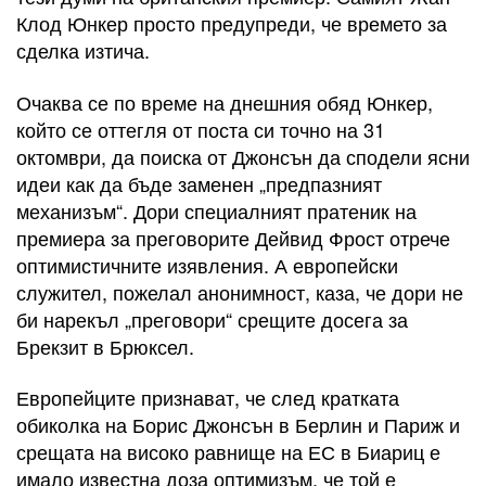
Клод Юнкер просто предупреди, че времето за
сделка изтича.
Очаква се по време на днешния обяд Юнкер,
който се оттегля от поста си точно на 31
октомври, да поиска от Джонсън да сподели ясни
идеи как да бъде заменен „предпазният
механизъм“. Дори специалният пратеник на
премиера за преговорите Дейвид Фрост отрече
оптимистичните изявления. А европейски
служител, пожелал анонимност, каза, че дори не
би нарекъл „преговори“ срещите досега за
Брекзит в Брюксел.
Европейците признават, че след кратката
обиколка на Борис Джонсън в Берлин и Париж и
срещата на високо равнище на ЕС в Биариц е
имало известна доза оптимизъм, че той е