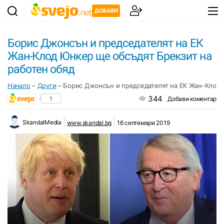
ДОБАВИ
Борис Джонсън и председателят на ЕК
Жан-Клод Юнкер ще обсъдят Брекзит на
работен обяд
Начало
–
Други
–
Борис Джонсън и председателят на ЕК Жан-Клод 
344
1
Добави коментар
SkandalMedia
www.skandal.bg
16 септември 2019