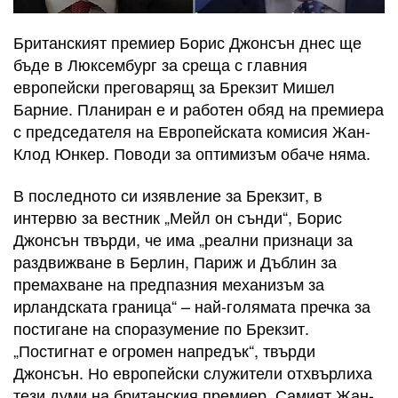
Британският премиер Борис Джонсън днес ще
бъде в Люксембург за среща с главния
европейски преговарящ за Брекзит Мишел
Барние. Планиран е и работен обяд на премиера
с председателя на Европейската комисия Жан-
Клод Юнкер. Поводи за оптимизъм обаче няма.
В последното си изявление за Брекзит, в
интервю за вестник „Мейл он сънди“, Борис
Джонсън твърди, че има „реални признаци за
раздвижване в Берлин, Париж и Дъблин за
премахване на предпазния механизъм за
ирландската граница“ – най-голямата пречка за
постигане на споразумение по Брекзит.
„Постигнат е огромен напредък“, твърди
Джонсън. Но европейски служители отхвърлиха
тези думи на британския премиер. Самият Жан-