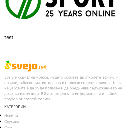
test
Svejo е социална мрежа, където можете да откриете всичко –
новини, забавления, интересни и полезни снимки и видеа. Целта
на уебсайта е да бъде полезен и да обединява съдържанието на
десетки източници. В Svejo акцентът е информацията и нейният
подбор от потребителите.
КАТЕГОРИИ
Новини
Слухове
Спорт